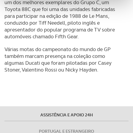
um dos melhores exemplares do Grupo C, um
funcionalidades de redes sociais, bem como para
Toyota 88C que foi uma das unidades fabricadas
analisar dados de navegação no nosso website.
para participar na edição de 1988 de Le Mans,
conduzido por Tiff Needell, piloto inglês e
Adicionalmente partilhamos informação, relativa à sua
apresentador do popular programa de TV sobre
utilização do nosso site de publicidade e de análise, com
automóveis chamado Fifth Gear.
parceiros e organizações na UE e em países terceiros.
Várias motas do campeonato do mundo de GP
O ACP garantirá que as transferências internacionais de
também marcam presença na coleção como
dados pessoais serão realizadas apenas com o seu
algumas Ducati que foram pilotadas por Casey
consentimento e quando tal se afigure estritamente
Stoner, Valentino Rossi ou Nicky Hayden.
necessário no contexto dos serviços a prestar.
Realçamos que o bloqueio de certo tipo de Cookies e
tecnologias similares pode ter impacto na sua
experiência de navegação no Website e nos serviços
disponibilizados.
ASSISTÊNCIA E APOIO 24H
Consulte a política de cookies do site.
PORTUGAL E ESTRANGEIRO