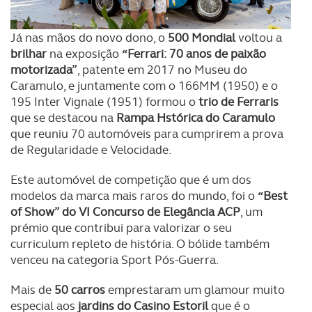
Já nas mãos do novo dono, o
500 Mondial
voltou a
brilhar
na exposição
“Ferrari: 70 anos de paixão
motorizada”
, patente em 2017 no Museu do
Caramulo, e juntamente com o 166MM (1950) e o
195 Inter Vignale (1951) formou o
trio de Ferraris
que se destacou na
Rampa Hstórica do Caramulo
que reuniu 70 automóveis para cumprirem a prova
de Regularidade e Velocidade.
Este automóvel de competição que é um dos
modelos da marca mais raros do mundo, foi o
“Best
of Show” do VI Concurso de Elegância ACP
, um
prémio que contribui para valorizar o seu
curriculum repleto de história. O bólide também
venceu na categoria Sport Pós-Guerra.
Mais de
50 carros
emprestaram um glamour muito
especial aos
jardins do Casino Estoril
que é o