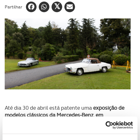
Partilhar
Até dia 30 de abril está patente uma
exposição de
modelos clássicos da Mercedes-Benz, em
Monfortinho
. Um desfile de belos exemplares da
marca germânica que têm como cenário a
tranquilidade e o conforto do
Hotel Fonte Santa
,