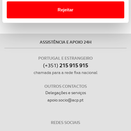
Website.
Rejeitar
Usamos cookies para melhorar a sua experiência digital,
personalizar conteúdos e anúncios, para lhe proporcionar
funcionalidades de redes sociais, bem como para
analisar dados de navegação no nosso website.
ASSISTÊNCIA E APOIO 24H
Adicionalmente partilhamos informação, relativa à sua
PORTUGAL E ESTRANGEIRO
utilização do nosso site de publicidade e de análise, com
(+351)
215 915 915
parceiros e organizações na UE e em países terceiros.
chamada para a rede fixa nacional
O ACP garantirá que as transferências internacionais de
OUTROS CONTACTOS
dados pessoais serão realizadas apenas com o seu
Delegações e serviços
consentimento e quando tal se afigure estritamente
apoio.socio@acp.pt
necessário no contexto dos serviços a prestar.
Realçamos que o bloqueio de certo tipo de Cookies e
REDES SOCIAIS
tecnologias similares pode ter impacto na sua