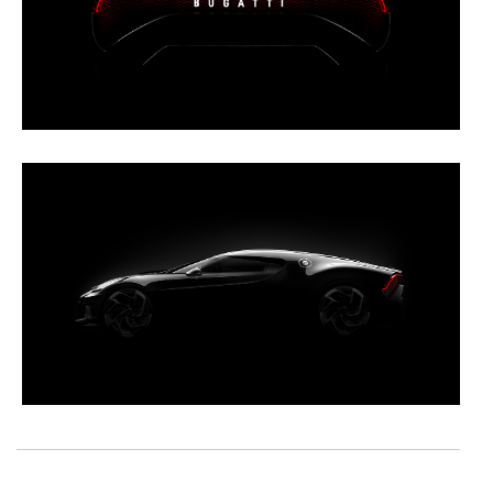
Adicionalmente partilhamos informação, relativa à sua
utilização do nosso site de publicidade e de análise, com
parceiros e organizações na UE e em países terceiros.
O ACP garantirá que as transferências internacionais de
dados pessoais serão realizadas apenas com o seu
consentimento e quando tal se afigure estritamente
necessário no contexto dos serviços a prestar.
Realçamos que o bloqueio de certo tipo de Cookies e
tecnologias similares pode ter impacto na sua
experiência de navegação no Website e nos serviços
disponibilizados.
Consulte a política de cookies do site.