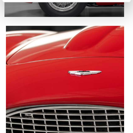
personalizar conteúdos e anúncios, para lhe proporcionar
funcionalidades de redes sociais, bem como para
analisar dados de navegação no nosso website.
Adicionalmente partilhamos informação, relativa à sua
utilização do nosso site de publicidade e de análise, com
parceiros e organizações na UE e em países terceiros.
O ACP garantirá que as transferências internacionais de
dados pessoais serão realizadas apenas com o seu
consentimento e quando tal se afigure estritamente
necessário no contexto dos serviços a prestar.
Realçamos que o bloqueio de certo tipo de Cookies e
tecnologias similares pode ter impacto na sua
experiência de navegação no Website e nos serviços
disponibilizados.