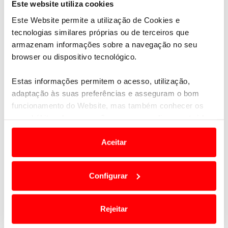
Este website utiliza cookies
Este Website permite a utilização de Cookies e
tecnologias similares próprias ou de terceiros que
armazenam informações sobre a navegação no seu
browser ou dispositivo tecnológico.
Estas informações permitem o acesso, utilização,
adaptação às suas preferências e asseguram o bom
funcionamento do Website, mas também conhecer os
seus hábitos de navegação para personalizar conteúdos
e anúncios de modo a promover produtos e/ou serviços.
Aceitar
Em alguns casos, a utilização destas tecnologias
dependem do seu consentimento, definindo nesses
Configurar
termos e a todo o tempo as suas preferências e limitando
o acesso a informações durante a navegação no
Website.
Rejeitar
Usamos cookies para melhorar a sua experiência digital,