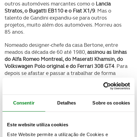
outros automóveis marcantes como o
Lancia
Stratos, o Bugatti EB110 e o Fiat X1/9
. Mas o
talento de Gandini expandiu-se para outros
projetos, muito além dos automóveis. Morreu aos
85 anos.
Nomeado designer-chefe da casa Bertone, entre
meados da década de 60 até 1980,
assinou as linhas
do Alfa Romeo Montreal, do Maserati Khamsin, do
Volkswagen Polo original e do Ferrari 308 GT4
. Para
depois se afastar e passar a trabalhar de forma
independente.
Ainda colaborou com a Citroën no desenvolvimento
do popular BX e com a Renault para projetar o
Consentir
Detalhes
Sobre os cookies
hatchback 5 Turbo
. Seguiram-se as criações
igualmente notáveis do
BMW Série 5, Lamborghini
Espada e Cizeta-Moroder V16T
. Mais recentemente,
Este website utiliza cookies
trabalhou com a TaTa Motors em 2017 para criar o
Este Website permite a utilização de Cookies e
TaMo Racemo, um protótipo desportivo que foi