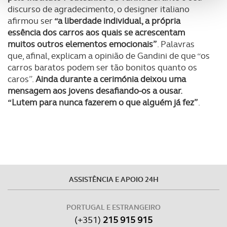
discurso de agradecimento, o designer italiano
analisar dados de navegação no nosso website.
afirmou ser
“a liberdade individual, a própria
essência dos carros aos quais se acrescentam
Adicionalmente partilhamos informação, relativa à sua
muitos outros elementos emocionais”
. Palavras
utilização do nosso site de publicidade e de análise, com
que, afinal, explicam a opinião de Gandini de que “os
parceiros e organizações na UE e em países terceiros.
carros baratos podem ser tão bonitos quanto os
caros”.
Ainda durante a cerimónia deixou uma
O ACP garantirá que as transferências internacionais de
mensagem aos jovens desafiando-os a ousar.
dados pessoais serão realizadas apenas com o seu
“Lutem para nunca fazerem o que alguém já fez”
.
consentimento e quando tal se afigure estritamente
necessário no contexto dos serviços a prestar.
Realçamos que o bloqueio de certo tipo de Cookies e
tecnologias similares pode ter impacto na sua
experiência de navegação no Website e nos serviços
ASSISTÊNCIA E APOIO 24H
disponibilizados.
Consulte a política de cookies do site.
PORTUGAL E ESTRANGEIRO
(+351)
215 915 915