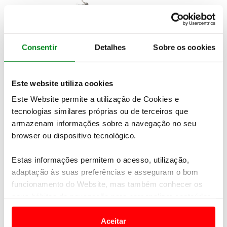
Consentir
Detalhes
Sobre os cookies
Este website utiliza cookies
Este Website permite a utilização de Cookies e
tecnologias similares próprias ou de terceiros que
armazenam informações sobre a navegação no seu
browser ou dispositivo tecnológico.
As “Rolls-Royce” das motas
Estas informações permitem o acesso, utilização,
O fabrico de
elevada qualidade
e o seu
preço
adaptação às suas preferências e asseguram o bom
somados à
personalização
de cada modelo por
funcionamento do Website, mas também conhecer os
parte dos futuros proprietários, uma
caraterística
seus hábitos de navegação para personalizar conteúdos
que o
construtor
fazia questão em manter, deram
e anúncios de modo a promover produtos e/ou serviços.
fama ímpar
às
Brough
que no início da
década de 20
Aceitar
até chegaram a ser publicitadas como as
“Rolls-