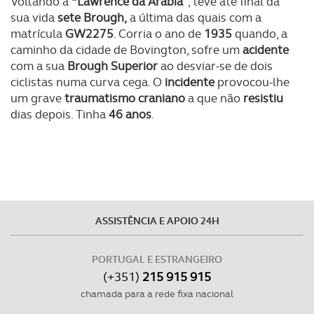
Voltando a
“Lawrence da Arábia”
, teve até final da
sua vida
sete Brough,
a última das quais com a
matrícula
GW2275
. Corria o ano de
1935
quando, a
caminho da cidade de Bovington, sofre um
acidente
com a sua
Brough Superior
ao desviar-se de dois
ciclistas numa curva cega. O
incidente
provocou-lhe
um grave
traumatismo craniano
a que não
resistiu
dias depois. Tinha
46 anos
.
ASSISTÊNCIA E APOIO 24H
PORTUGAL E ESTRANGEIRO
(+351)
215 915 915
chamada para a rede fixa nacional