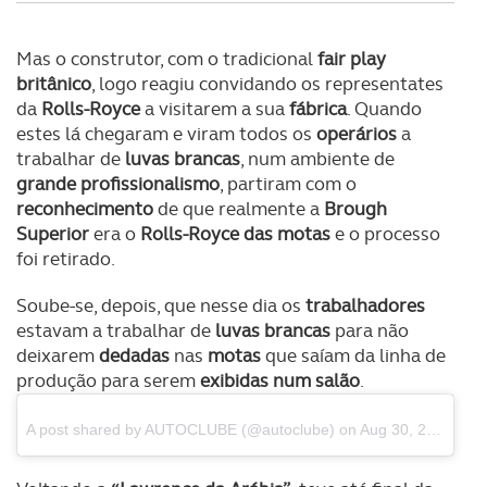
Realçamos que o bloqueio de certo tipo de Cookies e
Mas o construtor, com o tradicional
fair play
tecnologias similares pode ter impacto na sua
britânico
, logo reagiu convidando os representates
experiência de navegação no Website e nos serviços
da
Rolls-Royce
a visitarem a sua
fábrica
. Quando
disponibilizados.
estes lá chegaram e viram todos os
operários
a
trabalhar de
luvas brancas
, num ambiente de
Consulte a política de cookies do site.
grande profissionalismo
, partiram com o
reconhecimento
de que realmente a
Brough
Superior
era o
Rolls-Royce das motas
e o processo
foi retirado.
Soube-se, depois, que nesse dia os
trabalhadores
estavam a trabalhar de
luvas brancas
para não
deixarem
dedadas
nas
motas
que saíam da linha de
produção para serem
exibidas num salão
.
A post shared by AUTOCLUBE (@autoclube)
on Aug 30, 2017 at 4:09am PDT