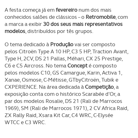
A festa começa já em
fevereiro
num dos mais
conhecidos salões de clássicos – o
Retromobile
, com
a marca a exibir
30 dos seus mais representativos
modelos
, distribuídos por tês grupos.
O tema dedicado à
Produção
vai ser composto
pelos Citroën Type A 10 HP, C3 5 HP, Traction Avant,
Type H, 2CV, DS 21 Pallas, Méhari, CX 25 Prestige,
C6 e C5 Aircross. No tema
Concept
é composto
pelos modelos C10, GS Camargue, Karin, Activa 1,
Xanae, Osmose, C-Métisse, GTbyCitroën, Tubik e
CXPERIENCE. Na área dedicada à
Competição
, a
exposição conta com o histórico Scarabée d’Or, a
par dos modelos Rosalie, DS 21 (Rali de Marrocos
1969), SM (Rali de Marrocos 1971), 2 CV Africa Raid,
ZX Rally Raid, Xsara Kit Car, C4 WRC, C-Elysée
WTCC e C3 WRC.