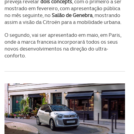
preveja revelar
dois concepts
, com o primeiro a ser
Adicionalmente partilhamos informação, relativa à sua
mostrado em fevereiro, com apresentação pública
utilização do nosso site de publicidade e de análise, com
no mês seguinte, no
Salão de Genebra
, mostrando
parceiros e organizações na UE e em países terceiros.
assim a visão da Citroën para a mobilidade urbana.
O ACP garantirá que as transferências internacionais de
O segundo, vai ser apresentado em maio, em Paris,
dados pessoais serão realizadas apenas com o seu
onde a marca francesa incorporará todos os seus
consentimento e quando tal se afigure estritamente
novos desenvolvimentos na direção do ultra-
necessário no contexto dos serviços a prestar.
conforto.
Realçamos que o bloqueio de certo tipo de Cookies e
tecnologias similares pode ter impacto na sua
experiência de navegação no Website e nos serviços
disponibilizados.
Consulte a política de cookies do site.