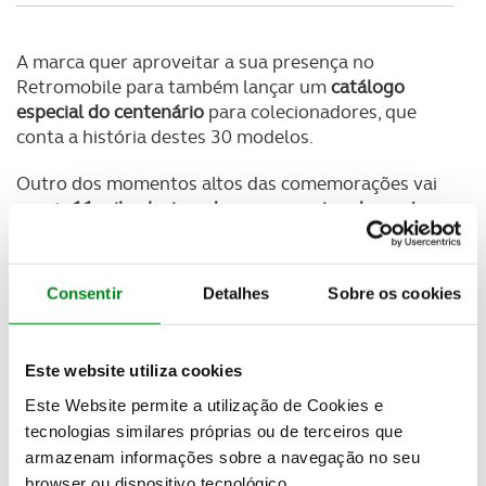
A marca quer aproveitar a sua presença no
Retromobile para também lançar um
catálogo
especial do centenário
para colecionadores, que
conta a história destes 30 modelos.
Outro dos momentos altos das comemorações vai
reunir
11 mil colecionadores e aproximadamente
5.000 automóveis
em Ferté-Vidame, local histórico,
onde se encontravam pistas de testes, abrigando o
desenvolvimento de vários modelos, em particular o
Consentir
Detalhes
Sobre os cookies
icónico 2CV.
Este website utiliza cookies
Este Website permite a utilização de Cookies e
tecnologias similares próprias ou de terceiros que
armazenam informações sobre a navegação no seu
browser ou dispositivo tecnológico.