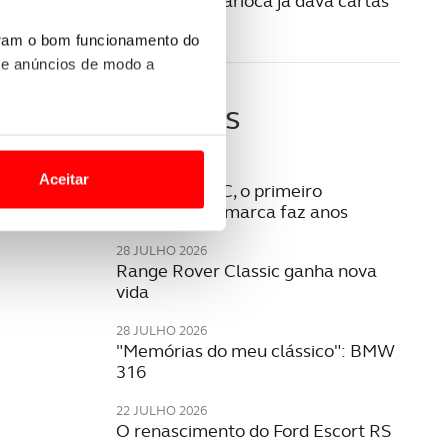
Volvo PV36 Carioca já dava cartas
na segurança
uram o bom funcionamento do
 e anúncios de modo a
Últimas
o nesses termos e a todo o
site.
05 AGOSTO 2026
Aceitar
Opel Rekord C, o primeiro
 para lhe proporcionar
milionário da marca faz anos
site.
28 JULHO 2026
Range Rover Classic ganha nova
e e de análise, com parceiros
vida
28 JULHO 2026
"Memórias do meu clássico": BMW
apenas com o seu
316
estar.
22 JULHO 2026
 na sua experiência de
O renascimento do Ford Escort RS