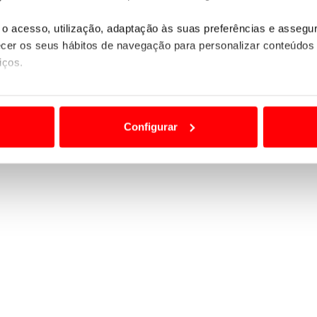
o acesso, utilização, adaptação às suas preferências e asseg
er os seus hábitos de navegação para personalizar conteúdos
iços.
ão destas tecnologias dependem do seu consentimento, definind
e limitando o acesso a informações durante a navegação no Web
Configurar
 a sua experiência digital, personalizar conteúdos e anúncios,
ciais, bem como para analisar dados de navegação no nosso web
nformação, relativa à sua utilização do nosso site de publicidad
aíses terceiros.
sferências internacionais de dados pessoais serão realizadas 
e afigure estritamente necessário no contexto dos serviços a pr
certo tipo de Cookies e tecnologias similares pode ter impacto