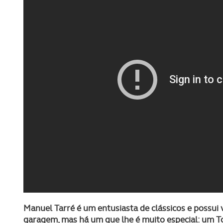
Manuel Tarré é um entusiasta de clássicos e possui
garagem, mas há um que lhe é muito especial: um T