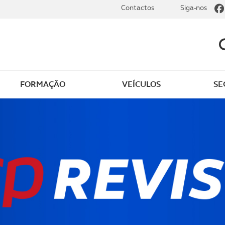
Contactos
Siga-nos
FORMAÇÃO
VEÍCULOS
SE
dade
Clássicos
mentos
Notícias do clube
s
Golfe
sts
Revista ACP Edição
impressa
rto