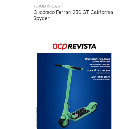
16 JULHO 2026
O icónico Ferrari 250 GT California
Spyder
Rev
202