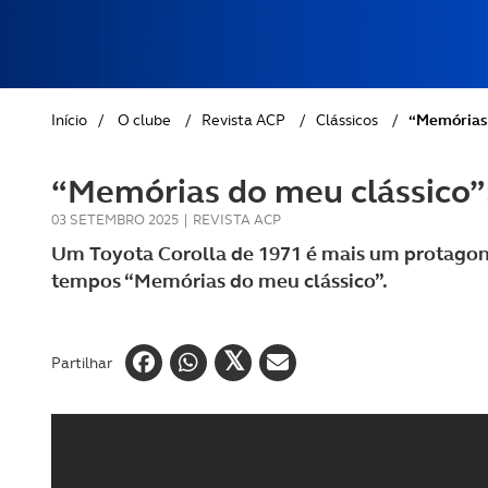
REVISTA ACP
PETS
SOBRE O ACP SEGUROS
CLÁSSICOS
Início
/
O clube
/
Revista ACP
/
Clássicos
/
“Memórias 
GOLFE
“Memórias do meu clássico”:
AUTOCARAVANISMO
03 SETEMBRO 2025
|
REVISTA ACP
Um Toyota Corolla de 1971 é mais um protagonis
tempos “Memórias do meu clássico”.
Partilhar