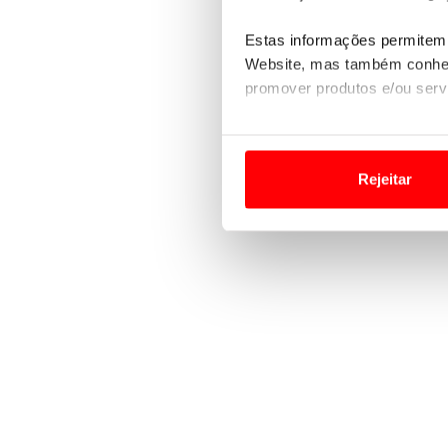
Estas informações permitem 
Website, mas também conhec
promover produtos e/ou serv
Em alguns casos, a utilizaç
tempo as suas preferências 
Rejeitar
Usamos cookies para melhorar
funcionalidades de redes so
Adicionalmente partilhamos i
e organizações na UE e em p
O ACP garantirá que as tran
consentimento e quando tal s
Realçamos que o bloqueio de 