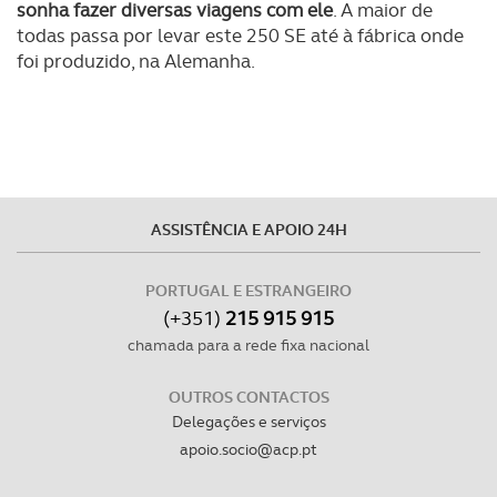
sonha fazer diversas viagens com ele
. A maior de
utilização do nosso site de publicidade e de análise, com
todas passa por levar este 250 SE até à fábrica onde
parceiros e organizações na UE e em países terceiros.
foi produzido, na Alemanha.
O ACP garantirá que as transferências internacionais de
dados pessoais serão realizadas apenas com o seu
consentimento e quando tal se afigure estritamente
necessário no contexto dos serviços a prestar.
ASSISTÊNCIA E APOIO 24H
Realçamos que o bloqueio de certo tipo de Cookies e
tecnologias similares pode ter impacto na sua
experiência de navegação no Website e nos serviços
PORTUGAL E ESTRANGEIRO
(+351)
215 915 915
disponibilizados.
chamada para a rede fixa nacional
Consulte a política de cookies do site.
OUTROS CONTACTOS
Delegações e serviços
apoio.socio@acp.pt