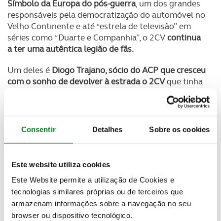
Símbolo da Europa do pós-guerra
, um dos grandes
responsáveis pela democratização do automóvel no
Velho Continente e até “estrela de televisão” em
séries como “Duarte e Companhia”, o 2CV
continua
a ter uma autêntica legião de fãs.
Um deles é
Diogo Trajano, sócio do ACP que cresceu
com o sonho de devolver à estrada o 2CV
que tinha
sido do avô e da mãe e que estava “esquecido” na
garagem.
Com apenas 18 anos lançou-se no desafio de
Consentir
Detalhes
Sobre os cookies
restaurar este clássico
, um projeto que se
prolongou ao longo de um ano e meio e devolveu o
esplendor original a um automóvel que Diogo
Este website utiliza cookies
afirma ser como “um membro da família”.
Este Website permite a utilização de Cookies e
tecnologias similares próprias ou de terceiros que
armazenam informações sobre a navegação no seu
Newsletter Revista
browser ou dispositivo tecnológico.