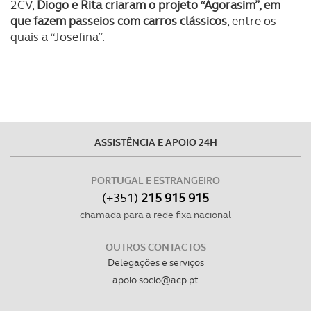
2CV,
Diogo e Rita criaram o projeto “Agorasim”, em
utilização do nosso site de publicidade e de análise, com
que fazem passeios com carros clássicos
, entre os
parceiros e organizações na UE e em países terceiros.
quais a “Josefina”.
O ACP garantirá que as transferências internacionais de
dados pessoais serão realizadas apenas com o seu
consentimento e quando tal se afigure estritamente
necessário no contexto dos serviços a prestar.
ASSISTÊNCIA E APOIO 24H
Realçamos que o bloqueio de certo tipo de Cookies e
tecnologias similares pode ter impacto na sua
PORTUGAL E ESTRANGEIRO
experiência de navegação no Website e nos serviços
(+351)
215 915 915
disponibilizados.
chamada para a rede fixa nacional
Consulte a política de cookies do site.
OUTROS CONTACTOS
Delegações e serviços
apoio.socio@acp.pt