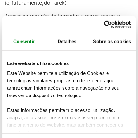
(e, futuramente, do Tarek).
Apesar da redução de tamanho, a marca garante
bastante área interior com os bancos traseiros a
poderem ser ajustados longitudinalmente de modo
a proporcionar mais espaço para os joelhos ou
Consentir
Detalhes
Sobre os cookies
porta-bagagens.
Ainda de acordo com a marca,
o T-Cross vai um dos
Este website utiliza cookies
SUV mais seguros da sua categoria, com uma ampla
gama de sistemas de assistência à condução
. Em
Este Website permite a utilização de Cookies e
termos de motorizações, deverá contar com motor
tecnologias similares próprias ou de terceiros que
200 TSI com caixa manual ou DSG-7, e 250 TSI com
armazenam informações sobre a navegação no seu
DSG-7.
browser ou dispositivo tecnológico.
Estas informações permitem o acesso, utilização,
adaptação às suas preferências e asseguram o bom
funcionamento do Website, mas também conhecer os
seus hábitos de navegação para personalizar conteúdos