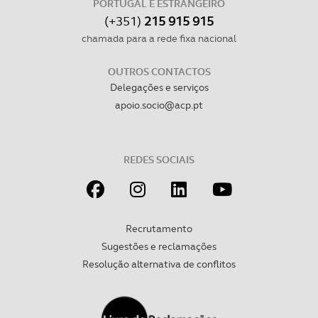
PORTUGAL E ESTRANGEIRO
consentimento e quando tal se afigure estritamente
(+351)
215 915 915
necessário no contexto dos serviços a prestar.
chamada para a rede fixa nacional
Realçamos que o bloqueio de certo tipo de Cookies e
OUTROS CONTACTOS
tecnologias similares pode ter impacto na sua
Delegações e serviços
experiência de navegação no Website e nos serviços
apoio.socio@acp.pt
disponibilizados.
Consulte a política de cookies do site.
REDES SOCIAIS
Recrutamento
Sugestões e reclamações
Resolução alternativa de conflitos