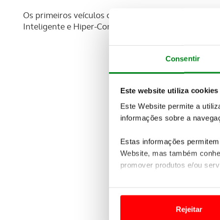
Os primeiros veículos com ccOS instalado deverão e
Inteligente e Hiper-Conectado”.
Consentir
Este website utiliza cookies
Este Website permite a utili
informações sobre a navegaç
Estas informações permitem 
Website, mas também conhec
promover produtos e/ou serv
Em alguns casos, a utilizaç
tempo as suas preferências 
Rejeitar