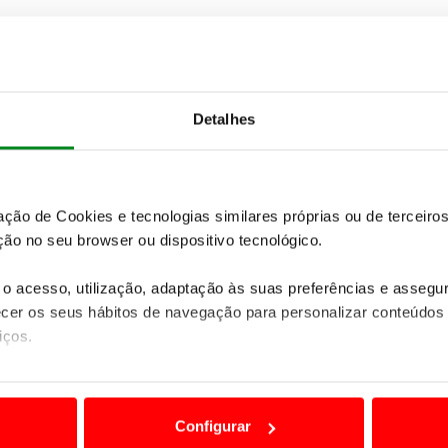
star disponíveis em 2020 sob o conceito de “Veículo
Detalhes
zação de Cookies e tecnologias similares próprias ou de tercei
ão no seu browser ou dispositivo tecnológico.
o acesso, utilização, adaptação às suas preferências e asseg
er os seus hábitos de navegação para personalizar conteúdos
iços.
ão destas tecnologias dependem do seu consentimento, definind
e limitando o acesso a informações durante a navegação no Web
Configurar