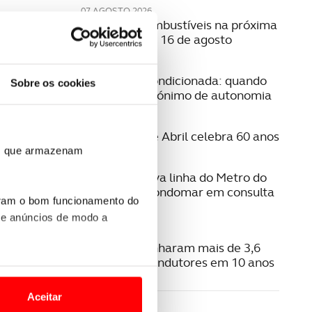
07 AGOSTO 2026
Preço dos combustíveis na próxima
semana | 10 a 16 de agosto
06 AGOSTO 2026
Mobilidade condicionada: quando
Sobre os cookies
conduzir é sinónimo de autonomia
06 AGOSTO 2026
A Ponte 25 de Abril celebra 60 anos
ros que armazenam
06 AGOSTO 2026
Estudo da nova linha do Metro do
Porto para Gondomar em consulta
uram o bom funcionamento do
pública
 e anúncios de modo a
06 AGOSTO 2026
Radares apanharam mais de 3,6
milhões de condutores em 10 anos
o nesses termos e a todo o
site.
Aceitar