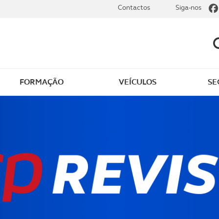
Contactos
Siga-nos
FORMAÇÃO
VEÍCULOS
SE
dade
Clássicos
mentos
Notícias do clube
s
Golfe
sts
Revista ACP Edição
impressa
rto