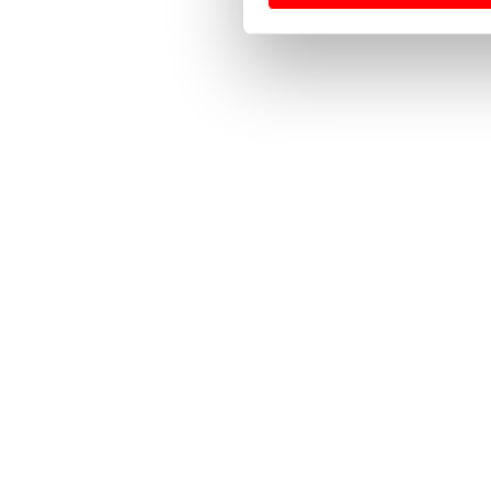
Usamos cookies para melhorar
funcionalidades de redes so
Adicionalmente partilhamos i
e organizações na UE e em p
O ACP garantirá que as tran
consentimento e quando tal s
Realçamos que o bloqueio de 
navegação no Website e nos 
Consulte a política de cookie