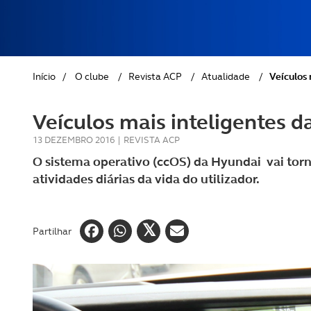
REVISTA ACP
PETS
SOBRE O ACP SEGUROS
CLÁSSICOS
Início
/
O clube
/
Revista ACP
/
Atualidade
/
Veículos
GOLFE
Veículos mais inteligentes
AUTOCARAVANISMO
13 DEZEMBRO 2016
|
REVISTA ACP
O sistema operativo (ccOS) da Hyundai vai tor
atividades diárias da vida do utilizador.
Partilhar