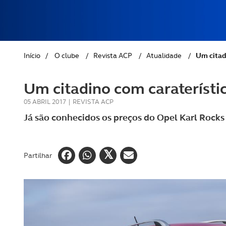
REVISTA ACP
PETS
SOBRE O ACP SEGUROS
CLÁSSICOS
Início
/
O clube
/
Revista ACP
/
Atualidade
/
Um citad
GOLFE
Um citadino com caraterístic
AUTOCARAVANISMO
05 ABRIL 2017
|
REVISTA ACP
Já são conhecidos os preços do Opel Karl Rocks
Partilhar