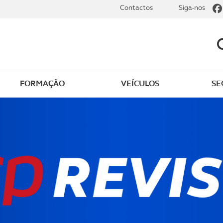
Contactos
Siga-nos
FORMAÇÃO
VEÍCULOS
SE
dade
Clássicos
mentos
Notícias do clube
s
Golfe
sts
Revista ACP Edição
impressa
rto