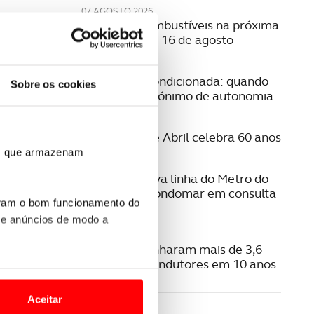
07 AGOSTO 2026
Preço dos combustíveis na próxima
semana | 10 a 16 de agosto
06 AGOSTO 2026
Mobilidade condicionada: quando
Sobre os cookies
conduzir é sinónimo de autonomia
06 AGOSTO 2026
A Ponte 25 de Abril celebra 60 anos
ros que armazenam
06 AGOSTO 2026
Estudo da nova linha do Metro do
Porto para Gondomar em consulta
uram o bom funcionamento do
pública
 e anúncios de modo a
06 AGOSTO 2026
Radares apanharam mais de 3,6
milhões de condutores em 10 anos
o nesses termos e a todo o
site.
Aceitar