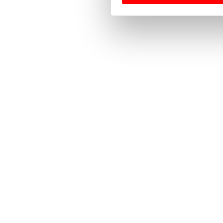
Usamos cookies para melhorar
funcionalidades de redes so
Adicionalmente partilhamos i
e organizações na UE e em p
O ACP garantirá que as tran
consentimento e quando tal s
Realçamos que o bloqueio de 
navegação no Website e nos 
Consulte a política de cookie