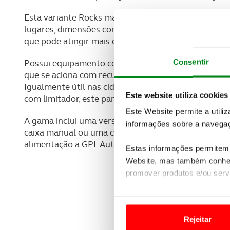
Esta variante Rocks mantém a inquestionável versati
lugares, dimensões compactas por fora e espaço ab
que pode atingir mais de 1000 litros de capacidade
Consentir
Possui equipamento completo de segurança e confort
que se aciona com recurso a uma tecla de modo a fa
Igualmente útil nas cidades é o sistema de sensor
Este website utiliza cookies
com limitador, este para prevenir distrações em zon
Este Website permite a utili
A gama inclui uma versão com motor tricilíndrico 1.
informações sobre a navegaç
caixa manual ou uma caixa automática robotizad
alimentação a GPL Auto. Os preços iniciam-se nos 1
Estas informações permitem 
Website, mas também conhec
promover produtos e/ou serv
Em alguns casos, a utilizaç
tempo as suas preferências 
Rejeitar