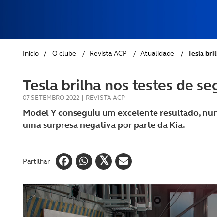
REVISTA ACP
PETS
SOBRE O ACP SEGUROS
CLÁSSICOS
Início
/
O clube
/
Revista ACP
/
Atualidade
/
Tesla bri
GOLFE
Tesla brilha nos testes de 
AUTOCARAVANISMO
07 SETEMBRO 2022
|
REVISTA ACP
Model Y conseguiu um excelente resultado, numa
uma surpresa negativa por parte da Kia.
Partilhar