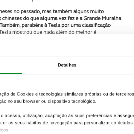
hineses no passado, mas também alguns muito
os chineses do que alguma vez fez e a Grande Muralha
 Também, parabéns à Tesla por uma classificação
Tesla mostrou que nada além do melhor é
ontinuar a aspirar a esse objectivo no futuro",
 van Ratingen
.
nda de testes. O SUV eléctrico Genesis GV60 obtém
lguma margem para melhorar a sua protecção dos
Detalhes
be quatro estrelas quando equipado com equipamento
idores têm de pagar mais pelo pacote de segurança
onjunto de sensores, se quiserem segurança de nível
zação de Cookies e tecnologias similares próprias ou de tercei
ão no seu browser ou dispositivo tecnológico.
ficação de quatro estrelas de 2021 do Bayon. E novas
es - o Citroën e-Berlingo, Opel/Vauxhall Combo e Life
o acesso, utilização, adaptação às suas preferências e asseg
ltados dos modelos com motor de combustão de 2018.
er os seus hábitos de navegação para personalizar conteúdos
iços.