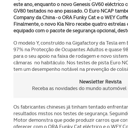
este ano, enquanto o novo Genesis GV60 eléctrico 
GV80 testados no ano passado. O Euro NCAP també
Company da China - o ORA Funky Cat e o WEY Coffe
Finalmente, o novo Kia Niro recebe quatro estrela
equipado com o pacote de segurança opcional, dest
O modelo Y, construído na Gigafactory da Tesla em 
97% na Protecção de Ocupantes Adultos e quase 98
para o seu apoio na faixa de rodagem e novo siste
câmaras no habitáculo. Nos testes de pista Euro N
tem um desempenho notável na prevenção de colisõe
Newsletter Revista
Receba as novidades do mundo automóvel e
Os fabricantes chineses já tinham tentado enfrenta
resultados mistos nos testes de segurança. Seguind
Motor demonstra que pode produzir carros que co
oferecer, com o ORA Funky Cat eléctrico e o WEY Cof