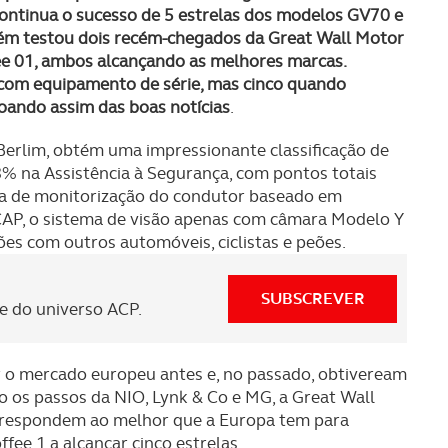
continua o sucesso de 5 estrelas dos modelos GV70 e
m testou dois recém-chegados da Great Wall Motor
e 01, ambos alcançando as melhores marcas.
s com equipamento de série, mas cinco quando
oando assim das boas notícias
.
Berlim, obtém uma impressionante classificação de
% na Assistência à Segurança, com pontos totais
ma de monitorização do condutor baseado em
CAP, o sistema de visão apenas com câmara Modelo Y
s com outros automóveis, ciclistas e peões.
SUBSCREVER
 do universo ACP.
r o mercado europeu antes e, no passado, obtiveream
o os passos da NIO, Lynk & Co e MG, a Great Wall
rrespondem ao melhor que a Europa tem para
fee 1 a alcançar cinco estrelas.