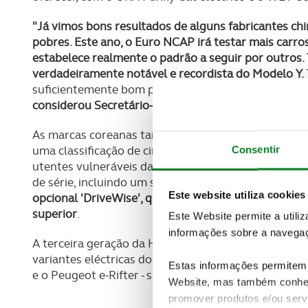
"Já vimos bons resultados de alguns fabricantes c
pobres. Este ano, o Euro NCAP irá testar mais carr
estabelece realmente o padrão a seguir por outros.
verdadeiramente notável e recordista do Modelo Y.
suficientemente bom para eles, e esperamos vê-los c
considerou
Secretário-Geral do Euro NCAP, Michiel
As marcas coreanas também se saíram bem nesta ro
uma classificação de cinco estrelas, embora com a
Consentir
utentes vulneráveis da estrada. E o Kia Niro rece
de série, incluindo um sistema de câmara.
Os consum
Este website utiliza cookies
opcional 'DriveWise', que acrescenta um radar ao c
superior
.
Este Website permite a utili
informações sobre a navegaç
A terceira geração da Hyundai i20 partilha a classi
variantes eléctricas dos modelos Stellantis existent
Estas informações permitem 
e o Peugeot e-Rifter - são acrescentadas aos resu
Website, mas também conhec
promover produtos e/ou serv