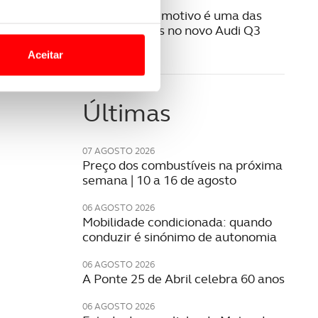
25 AGOSTO 2025
Design mais emotivo é uma das
o nesses termos e a todo o
fortes apostas no novo Audi Q3
site.
Sportback
Aceitar
 para lhe proporcionar
site.
Últimas
e e de análise, com parceiros
07 AGOSTO 2026
Preço dos combustíveis na próxima
apenas com o seu
semana | 10 a 16 de agosto
estar.
06 AGOSTO 2026
Mobilidade condicionada: quando
 na sua experiência de
conduzir é sinónimo de autonomia
06 AGOSTO 2026
A Ponte 25 de Abril celebra 60 anos
06 AGOSTO 2026