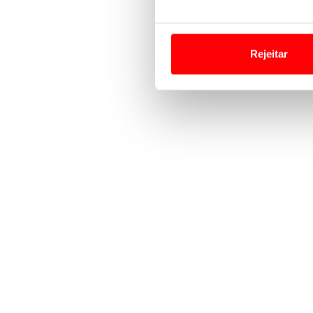
Em alguns casos, a utilizaç
tempo as suas preferências 
Rejeitar
Usamos cookies para melhorar
funcionalidades de redes so
Adicionalmente partilhamos i
e organizações na UE e em p
O ACP garantirá que as tran
consentimento e quando tal s
Realçamos que o bloqueio de 
navegação no Website e nos 
Consulte a política de cookie