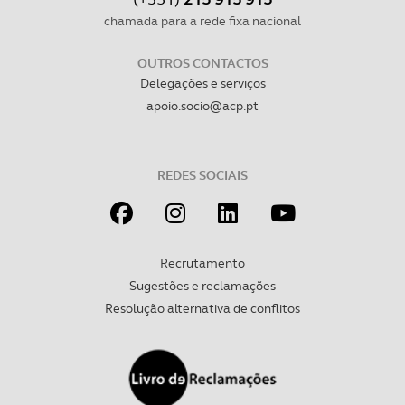
dados pessoais serão realizadas apenas com o seu
chamada para a rede fixa nacional
consentimento e quando tal se afigure estritamente
necessário no contexto dos serviços a prestar.
OUTROS CONTACTOS
Delegações e serviços
Realçamos que o bloqueio de certo tipo de Cookies e
apoio.socio@acp.pt
tecnologias similares pode ter impacto na sua
experiência de navegação no Website e nos serviços
disponibilizados.
REDES SOCIAIS
Consulte a política de cookies do site.
Recrutamento
Sugestões e reclamações
Resolução alternativa de conflitos