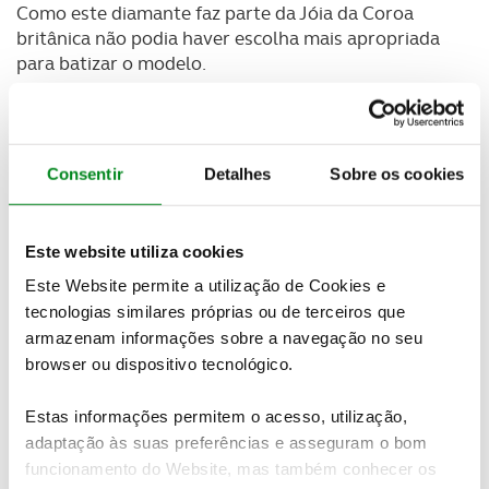
Como este diamante faz parte da Jóia da Coroa
britânica não podia haver escolha mais apropriada
para batizar o modelo.
Consentir
Detalhes
Sobre os cookies
Este website utiliza cookies
Este Website permite a utilização de Cookies e
tecnologias similares próprias ou de terceiros que
armazenam informações sobre a navegação no seu
browser ou dispositivo tecnológico.
Estas informações permitem o acesso, utilização,
Este crossover super-luxuoso preparado para todo
adaptação às suas preferências e asseguram o bom
o tipo de pisos, até para andar em águas até 54 cm
funcionamento do Website, mas também conhecer os
de profundidade
, está equipado com um bloco V12