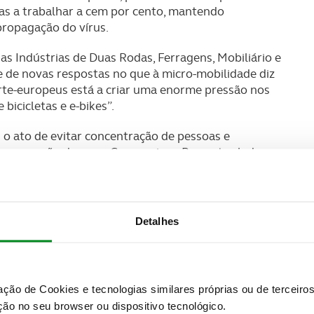
s a trabalhar a cem por cento, mantendo
propagação do vírus.
s Indústrias de Duas Rodas, Ferragens, Mobiliário e
e de novas respostas no que à micro-mobilidade diz
te-europeus está a criar uma enorme pressão nos
icicletas e e-bikes”.
s o ato de evitar concentração de pessoas e
propagação do novo Coronavirus. Por outro lado, o
resenta como opção para deslocações curtas e não
a, aumentaram significativamente a procura de
Detalhes
l óbvio para responder às necessidades do mercado.
ução e a qualidade do produto final, são fatores que
o mercado, enquanto fornecedor”, destacam os
zação de Cookies e tecnologias similares próprias ou de tercei
ão no seu browser ou dispositivo tecnológico.
 capacidade de resposta e a criatividade das nossas