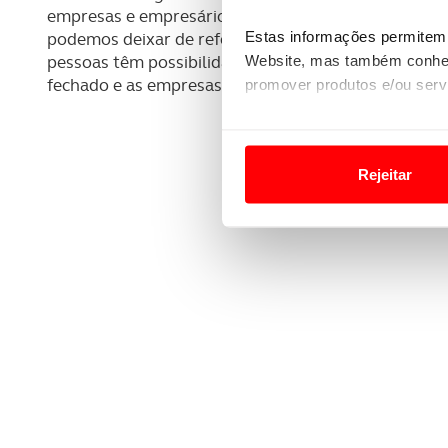
empresas e empresários, está a ser testada e a resp
Estas informações permitem 
podemos deixar de referir que este é o caso de a
Website, mas também conhec
pessoas têm possibilidade de ir trabalhar, porque o
fechado e as empresas estão a paralisar”.
promover produtos e/ou serv
Em alguns casos, a utilizaç
tempo as suas preferências 
Rejeitar
Usamos cookies para melhorar
funcionalidades de redes so
Adicionalmente partilhamos i
e organizações na UE e em p
O ACP garantirá que as tran
consentimento e quando tal s
Realçamos que o bloqueio de 
navegação no Website e nos 