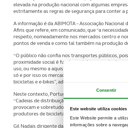
elevada na produção nacional com algumas empresa
estritamente as regras de segurança para conter a 
A informação é da ABIMOTA – Associação Nacional da
Afins que refere, em comunicado, que “a necessidad
respeito, nomeadamente nos mercados centro e nor
pontos de venda e como tal também na produção de b
“O público não confia nos transportes públicos, poi
proximidade social é fundamental para controlar a 
uso, ou mesmo a aquisição do automóvel não se ap
só e por isso os mercados, com enfoque na Alemanh
bicicletas e e-bikes”, adianta aquela associação.
Consentir
Neste contexto, Portugal está a surgir como o loca
“Cadeias de distribuição curtas, capacidade de prod
provocam e sobretudo aumentam a procura do noss
Este website utiliza cookies
produtores de bicicletas.
Este Website permite a utili
informações sobre a navegaç
Gil Nadais dirigente da ABIMOTA refere ainda que “a