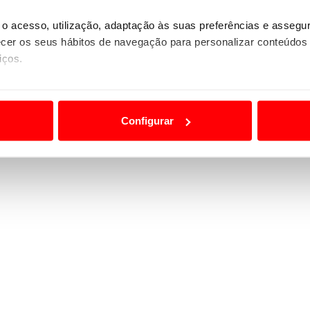
osta ao teste está a ser plenamente positiva. Não
o acesso, utilização, adaptação às suas preferências e asseg
lgumas empresas que exportam para mercados onde as
er os seus hábitos de navegação para personalizar conteúdos
nde as restrições são maiores, o mercado está
iços.
ão destas tecnologias dependem do seu consentimento, definind
e limitando o acesso a informações durante a navegação no Web
Configurar
 a sua experiência digital, personalizar conteúdos e anúncios,
ciais, bem como para analisar dados de navegação no nosso web
nformação, relativa à sua utilização do nosso site de publicidad
aíses terceiros.
sferências internacionais de dados pessoais serão realizadas 
e afigure estritamente necessário no contexto dos serviços a pr
certo tipo de Cookies e tecnologias similares pode ter impacto
serviços disponibilizados.