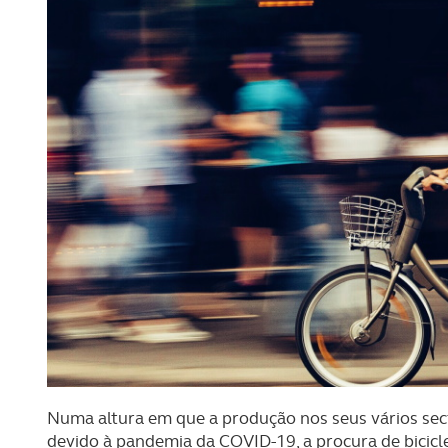
Numa altura em que a produção nos seus vários sec
devido à pandemia da COVID-19, a procura de bicicl