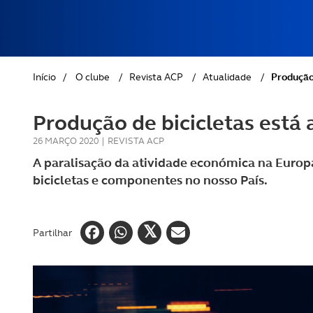
REVISTA ACP
PETS
SOBRE O ACP SEGUROS
CLÁSSICOS
Início
/
O clube
/
Revista ACP
/
Atualidade
/
Produção 
GOLFE
Produção de bicicletas está 
AUTOCARAVANISMO
26 MARÇO 2020
|
REVISTA ACP
A paralisação da atividade económica na Europ
bicicletas e componentes no nosso País.
Partilhar