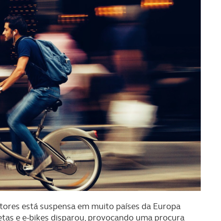
tores está suspensa em muito países da Europa
etas e e-bikes disparou, provocando uma procura