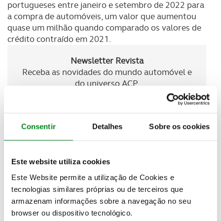
portugueses entre janeiro e setembro de 2022 para
a compra de automóveis, um valor que aumentou
quase um milhão quando comparado os valores de
crédito contraído em 2021.
Newsletter Revista
Receba as novidades do mundo automóvel e
do universo ACP.
SUBSCREVER
Consentir
Detalhes
Sobre os cookies
Esta semana estivemos ao volante do Suzuki S-
Cross que
utiliza um motor a gasolina de 1,4 litros
é
Este website utiliza cookies
apoiado por um sistema mid-hybrid, garantindo
Este Website permite a utilização de Cookies e
melhor eficiência de consumo. Um design mais
tecnologias similares próprias ou de terceiros que
dinâmico e robusto faz com que o S-Cross se torne
armazenam informações sobre a navegação no seu
mais cativante, para além de garantir um
browser ou dispositivo tecnológico.
assinalável
espaço interior para um SUV familiar e