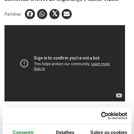
Partilhar
Numa fase em que a Europa está a passar por uma
onda de calor, olhamos para a
aposta da indústria
automóvel em tecnologias que monitorizam o
interior do carro
e garantem que ninguém fica
Consentir
Detalhes
Sobre os cookies