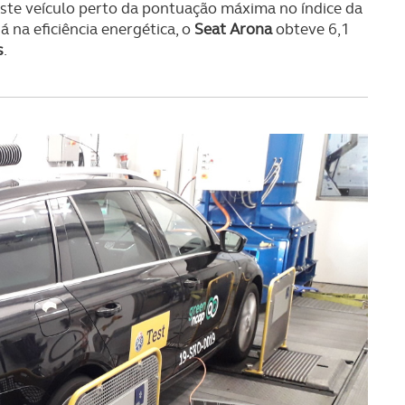
r este veículo perto da pontuação máxima no índice da
s do site.
á na eficiência energética, o
Seat Arona
obteve 6,1
s
.