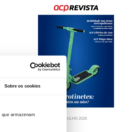
Rev
202
Sobre os cookies
LE
ros que armazenam
JULHO 2026