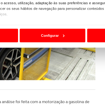
o acesso, utilização, adaptação às suas preferências e asseg
er os seus hábitos de navegação para personalizar conteúdos
iços.
ão destas tecnologias dependem do seu consentimento, definind
e limitando o acesso a informações durante a navegação no Web
Configurar
 a sua experiência digital, personalizar conteúdos e anúncios,
ciais, bem como para analisar dados de navegação no nosso web
nformação, relativa à sua utilização do nosso site de publicidad
aíses terceiros.
sferências internacionais de dados pessoais serão realizadas 
e afigure estritamente necessário no contexto dos serviços a pr
certo tipo de Cookies e tecnologias similares pode ter impacto
serviços disponibilizados.
análise foi feita com a motorização a gasolina de