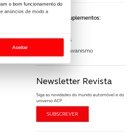
uram o bom funcionamento do
 e anúncios de modo a
Consulte os suplementos:
ACP Golfe
o nesses termos e a todo o
ACP Clássicos
site.
Aceitar
ACP Autocaravanismo
 para lhe proporcionar
site.
Newsletter Revista
e e de análise, com parceiros
Siga as novidades do mundo automóvel e do
universo ACP.
apenas com o seu
estar.
 na sua experiência de