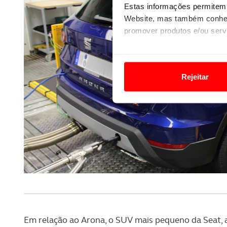
Estas informações permitem 
Website, mas também conhec
promover produtos e/ou serv
Em alguns casos, a utilizaç
tempo as suas preferências 
Rejeitar
Usamos cookies para melhorar
funcionalidades de redes so
Adicionalmente partilhamos i
e organizações na UE e em p
O ACP garantirá que as tran
consentimento e quando tal s
Realçamos que o bloqueio de 
navegação no Website e nos 
Em relação ao Arona, o SUV mais pequeno da Seat, a 