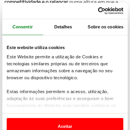
competitividade e o relançar
numa altura em que a
concorrência chinesa e o protecionismo norte-
americano prometem causar estragos.
Consentir
Detalhes
Sobre os cookies
Desde
apoios na ordem dos 1,8 mil milhões de
euros para a produção de baterias
até medidas para
facilitar a aquisição de veículos elétricos
, descubra
nesta edição as prioridades para o setor que
Este website utiliza cookies
representa.
Este Website permite a utilização de Cookies e
tecnologias similares próprias ou de terceiros que
armazenam informações sobre a navegação no seu
browser ou dispositivo tecnológico.
Newsletter Revista
Receba as novidades do mundo automóvel e
Estas informações permitem o acesso, utilização,
do universo ACP.
adaptação às suas preferências e asseguram o bom
funcionamento do Website, mas também conhecer os
SUBSCREVER
seus hábitos de navegação para personalizar conteúdos
e anúncios de modo a promover produtos e/ou serviços.
Aceitar