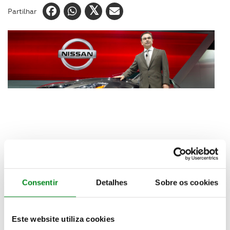
Partilhar
A Nissan concluiu esta sexta-feira a aquisição de
Consentir
Detalhes
Sobre os cookies
34% de participação no capital da Mitsubishi
Motors tornando-se assim o seu maior acionista.
Isto numa altura em que a Mitsubishi também irá
Este website utiliza cookies
fazer parte da aliança Nissan-Renault tornando-se