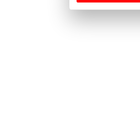
Usamos cookies para melhorar
funcionalidades de redes so
Adicionalmente partilhamos i
e organizações na UE e em p
O ACP garantirá que as tran
consentimento e quando tal s
Realçamos que o bloqueio de 
navegação no Website e nos 
Consulte a política de cookie