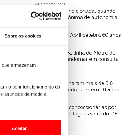
06 AGOSTO 2026
Mobilidade condicionada: quando
conduzir é sinónimo de autonomia
06 AGOSTO 2026
A Ponte 25 de Abril celebra 60 anos
Sobre os cookies
06 AGOSTO 2026
Estudo da nova linha do Metro do
Porto para Gondomar em consulta
pública
ros que armazenam
06 AGOSTO 2026
Radares apanharam mais de 3,6
uram o bom funcionamento do
milhões de condutores em 10 anos
 e anúncios de modo a
05 AGOSTO 2026
Pagamento a concessionárias por
isenção das portagens sairá do OE
o nesses termos e a todo o
site.
Aceitar