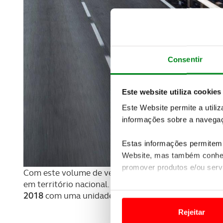
Consentir
Este website utiliza cookies
Este Website permite a utili
informações sobre a navegaç
Estas informações permitem 
Website, mas também conhec
promover produtos e/ou serv
Com este volume de vendas, o modelo reafirma a s
em território nacional. O novo Nissan LEAF é també
Em alguns casos, a utilizaç
2018
com uma unidade comercializada a cada 10 mi
tempo as suas preferências 
Rejeitar