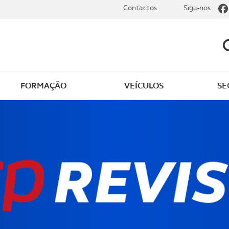
Contactos
Siga-nos
FORMAÇÃO
VEÍCULOS
SE
 ao ACP Golfe
Seguro de golfe
os
Sobre o ACP Golfe
as e novidades
Join ACP Golfe
o membros
Rejoignez L'ACP Golfe
obre golfe
9 Semanas e Meia – Co
a jogar com o ACP