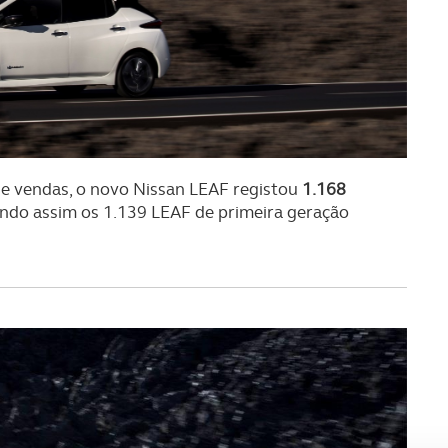
e vendas, o novo Nissan LEAF registou
1.168
ando assim os 1.139 LEAF de primeira geração