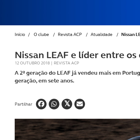
REVISTA ACP
PETS
SOBRE O ACP SEGUROS
CLÁSSICOS
Início
/
O clube
/
Revista ACP
/
Atualidade
/
Nissan LE
GOLFE
Nissan LEAF e líder entre os
AUTOCARAVANISMO
12 OUTUBRO 2018
|
REVISTA ACP
A 2ª geração do LEAF já vendeu mais em Portug
geração, em sete anos.
Partilhar