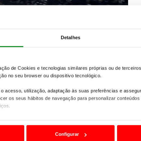
Detalhes
zação de Cookies e tecnologias similares próprias ou de tercei
ão no seu browser ou dispositivo tecnológico.
o acesso, utilização, adaptação às suas preferências e asseg
er os seus hábitos de navegação para personalizar conteúdos
iços.
ua
liderança entre os 100% elétricos
comercializados
m o veículo elétrico
mais vendido na Europa em
ão destas tecnologias dependem do seu consentimento, definind
nutos.
e limitando o acesso a informações durante a navegação no Web
Configurar