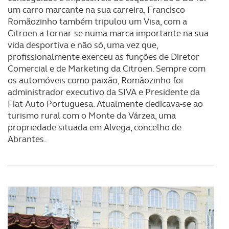
um carro marcante na sua carreira, Francisco
necessário no contexto dos serviços a prestar.
Romãozinho também tripulou um Visa, com a
Citroen a tornar-se numa marca importante na sua
Realçamos que o bloqueio de certo tipo de Cookies e
vida desportiva e não só, uma vez que,
tecnologias similares pode ter impacto na sua
profissionalmente exerceu as funções de Diretor
experiência de navegação no Website e nos serviços
Comercial e de Marketing da Citroen. Sempre com
disponibilizados.
os automóveis como paixão, Romãozinho foi
administrador executivo da SIVA e Presidente da
Consulte a política de cookies do site.
Fiat Auto Portuguesa. Atualmente dedicava-se ao
turismo rural com o Monte da Várzea, uma
propriedade situada em Alvega, concelho de
Abrantes.