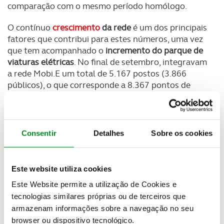
comparação com o mesmo período homólogo.
O contínuo
crescimento
da rede
é um dos principais
fatores que contribui para estes números, uma vez
que tem acompanhado o
incremento do parque de
viaturas elétricas
. No final de setembro, integravam
a rede Mobi.E um total de 5.167 postos (3.866
públicos), o que corresponde a 8.367 pontos de
carregamento.
Outro dado relevante é a
potência da rede,
atualmente superior a 215.515 kW, 10% acima do
Consentir
Detalhes
Sobre os cookies
objetivo proposto no regulamento europeu
“Alternative Fuel Infrastructure” Regulation” (AFIR).
No final de setembro, 1.422 postos de
Este website utiliza cookies
carregamento eram rápidos ou ultrarrápidos, o que
Este Website permite a utilização de Cookies e
representa mais de um terço (37%) do total.
tecnologias similares próprias ou de terceiros que
Newsletter Revista
armazenam informações sobre a navegação no seu
Receba as novidades do mundo automóvel e
browser ou dispositivo tecnológico.