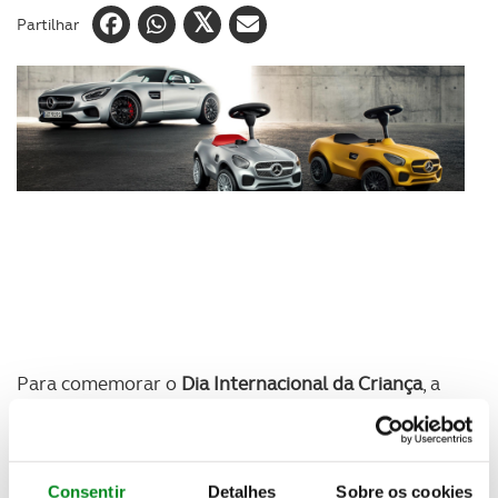
Partilhar
Para comemorar o
Dia Internacional da Criança
, a
Mercedes-Benz Portugal ofereceu dez carrinhos
para crianças
ao Hospital de São João, no Porto, e
ao Hospital de Braga.
Consentir
Detalhes
Sobre os cookies