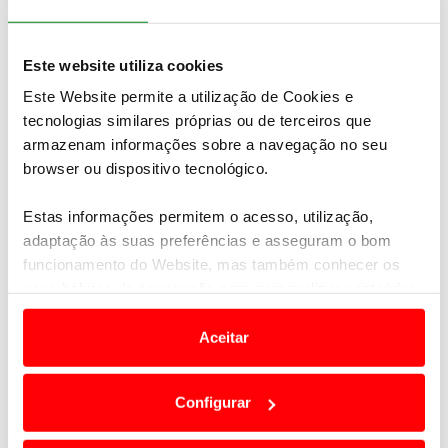
Este website utiliza cookies
Este Website permite a utilização de Cookies e
tecnologias similares próprias ou de terceiros que
armazenam informações sobre a navegação no seu
browser ou dispositivo tecnológico.
Estas informações permitem o acesso, utilização,
adaptação às suas preferências e asseguram o bom
funcionamento do Website, mas também conhecer os
seus hábitos de navegação para personalizar conteúdos
As miniaturas Mercedes-Benz são
réplicas do
e anúncios de modo a promover produtos e/ou serviços.
desportivo AMG GT, que equipam as alas pediátricas
Aceitar
de ambos os hospitais
, nomeadamente as áreas de
Em alguns casos, a utilização destas tecnologias
internamento e consultas, contribuindo assim para
dependem do seu consentimento, definindo nesses
o bem-estar das crianças que passam longos
Configurar
termos e a todo o tempo as suas preferências e limitando
períodos de tempo em tratamento e recuperação.
o acesso a informações durante a navegação no