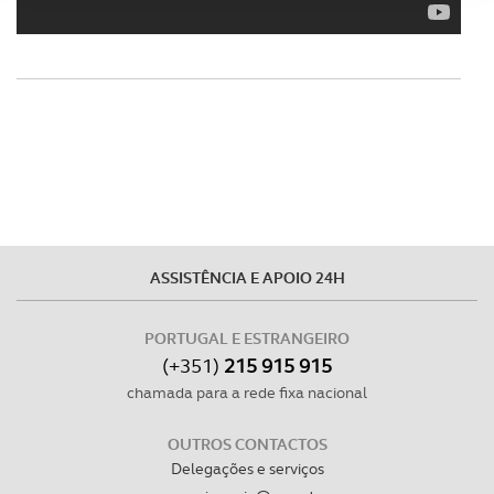
Adicionalmente partilhamos informação, relativa à sua
utilização do nosso site de publicidade e de análise, com
parceiros e organizações na UE e em países terceiros.
O ACP garantirá que as transferências internacionais de
dados pessoais serão realizadas apenas com o seu
consentimento e quando tal se afigure estritamente
necessário no contexto dos serviços a prestar.
Realçamos que o bloqueio de certo tipo de Cookies e
ASSISTÊNCIA E APOIO 24H
tecnologias similares pode ter impacto na sua
experiência de navegação no Website e nos serviços
PORTUGAL E ESTRANGEIRO
disponibilizados.
(+351)
215 915 915
chamada para a rede fixa nacional
Consulte a política de cookies do site.
OUTROS CONTACTOS
Delegações e serviços