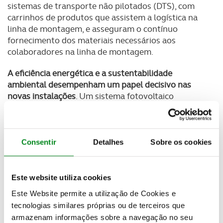
sistemas de transporte não pilotados (DTS), com
carrinhos de produtos que assistem a logística na
linha de montagem, e asseguram o contínuo
fornecimento dos materiais necessários aos
colaboradores na linha de montagem.
A eficiência energética e a sustentabilidade
ambiental desempenham um papel decisivo nas
novas instalações
. Um sistema fotovoltaico
instalado no teto produz eletricidade "verde" e
permite uma redução anual da energia consumida a
partir da rede elétrica em cerca de 5,000 MWh. As
emissões de CO2
na Factory 56 serão reduzidas em
Consentir
Detalhes
Sobre os cookies
cerca de 75% comparativamente à produção atual
do Classe S, em Sindelfingen
. A construção
translúcida e aberta das instalações na linha de
Este website utiliza cookies
montagem cria um ambiente de trabalho agradável
Este Website permite a utilização de Cookies e
para os colaboradores durante o dia. Além disso é
tecnologias similares próprias ou de terceiros que
possível regular a temperatura das instalações até
armazenam informações sobre a navegação no seu
sete graus inferior à temperatura exterior.