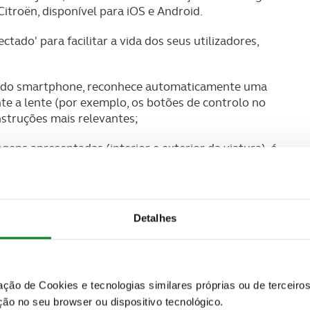
roën, disponível para iOS e Android.
ado' para facilitar a vida dos seus utilizadores,
 do smartphone, reconhece automaticamente uma
te a lente (por exemplo, os botões de controlo no
nstruções mais relevantes;
ens apresentadas (interior e exterior da viatura), é
s áreas específicas que se pretendam destacar;
e contém todas as luzes indicadoras de uma viatura.
lhar pela galeria, basta clicar sobre a mesma para
Detalhes
á atualmente disponível para os modelos C1, Novo
. Seguindo a mesma linha da appMyCitroën, a nova
zação de Cookies e tecnologias similares próprias ou de tercei
m vista à valorização do bem-estar dos clientes.
ão no seu browser ou dispositivo tecnológico.