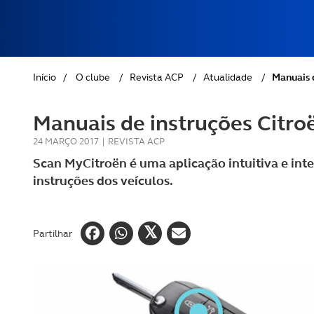
REVISTA ACP
PETS
SOBRE O ACP SEGUROS
CLÁSSICOS
Início
/
O clube
/
Revista ACP
/
Atualidade
/
Manuais 
GOLFE
Manuais de instruções Citr
AUTOCARAVANISMO
24 MARÇO 2017
|
REVISTA ACP
Scan MyCitroën é uma aplicação intuitiva e inte
instruções dos veículos.
Partilhar