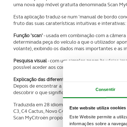
uma nova app móvel gratuita denominada Scan MyCit
Esta aplicação traduz-se num 'manual de bordo conect
fruto das suas caraterísticas intuitivas e interativas:
Função 'scan'
- usada em combinação com a câmera
determinada peça do veículo a que o utilizador apon
volante), exibindo os dados mais importantes e as i
Pesquisa visual
- com um simples zoom às várias imag
possível aceder aos conteúdos mais importantes, da
Explicação das diferentes luzes de aviso
- galeria qu
Depois de encontrar a luz desejada, com um rápido o
Consentir
descobrir o que significa e as instruções relevantes.
Traduzida em 28 idiomas, a app Scan MyCitroën est
Este website utiliza cookies
C3, C4 Cactus, Novo C4 Picasso e Grand C4 Picasso
Este Website permite a utili
Scan MyCitroën proporciona uma nova experiência co
informações sobre a navegaç