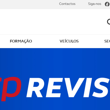
Contactos
Siga-nos
FORMAÇÃO
VEÍCULOS
SE
ões de passeios
Passeios e expedições 
Terreno
er Portugal
Preparar a viagem de ca
ir em Portugal
Itinerários à sua medid
ir no estrangeiro