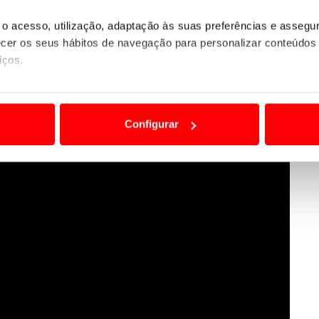
o acesso, utilização, adaptação às suas preferências e asseg
er os seus hábitos de navegação para personalizar conteúdos
iços.
ão destas tecnologias dependem do seu consentimento, definind
e limitando o acesso a informações durante a navegação no Web
Configurar
 a sua experiência digital, personalizar conteúdos e anúncios,
ciais, bem como para analisar dados de navegação no nosso web
nformação, relativa à sua utilização do nosso site de publicidad
aíses terceiros.
sferências internacionais de dados pessoais serão realizadas 
e afigure estritamente necessário no contexto dos serviços a pr
certo tipo de Cookies e tecnologias similares pode ter impacto
serviços disponibilizados.