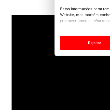
Estas informações permitem 
Website, mas também conhec
promover produtos e/ou serv
Em alguns casos, a utilizaç
tempo as suas preferências 
Rejeitar
Usamos cookies para melhorar
funcionalidades de redes so
Adicionalmente partilhamos i
e organizações na UE e em p
O ACP garantirá que as tran
consentimento e quando tal s
Realçamos que o bloqueio de 
navegação no Website e nos 