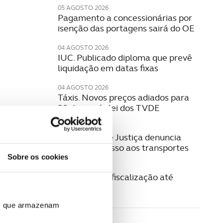
05 AGOSTO 2026
Pagamento a concessionárias por
isenção das portagens sairá do OE
04 AGOSTO 2026
IUC. Publicado diploma que prevê
liquidação em datas fixas
04 AGOSTO 2026
Táxis. Novos preços adiados para
30 dias após lei dos TVDE
04 AGOSTO 2026
Provedoria de Justiça denuncia
falhas no acesso aos transportes
Sobre os cookies
04 AGOSTO 2026
GNR reforça fiscalização até
domingo
ros que armazenam