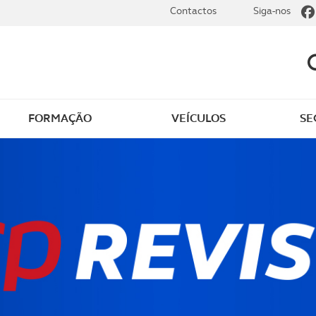
Contactos
Siga-nos
FORMAÇÃO
VEÍCULOS
SE
 ao ACP Golfe
Seguro de golfe
os
Sobre o ACP Golfe
as e novidades
Join ACP Golfe
o membros
Rejoignez L'ACP Golfe
obre golfe
9 Semanas e Meia – Co
a jogar com o ACP