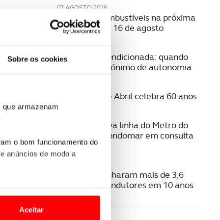
07 AGOSTO 2026
Preço dos combustíveis na próxima
semana | 10 a 16 de agosto
06 AGOSTO 2026
Mobilidade condicionada: quando
Sobre os cookies
conduzir é sinónimo de autonomia
06 AGOSTO 2026
A Ponte 25 de Abril celebra 60 anos
ros que armazenam
06 AGOSTO 2026
Estudo da nova linha do Metro do
Porto para Gondomar em consulta
uram o bom funcionamento do
pública
 e anúncios de modo a
06 AGOSTO 2026
Radares apanharam mais de 3,6
milhões de condutores em 10 anos
o nesses termos e a todo o
site.
Aceitar