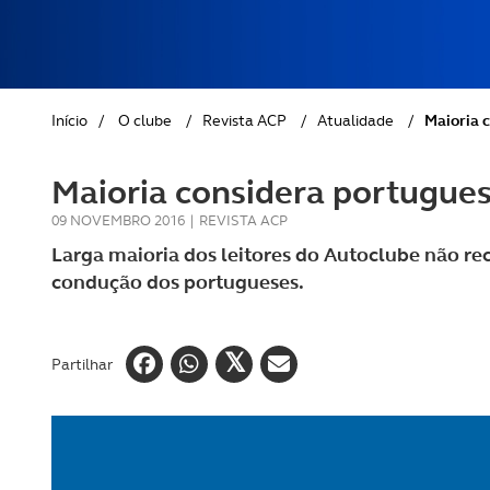
REVISTA ACP
PETS
SOBRE O ACP SEGUROS
CLÁSSICOS
Início
/
O clube
/
Revista ACP
/
Atualidade
/
Maioria 
GOLFE
Maioria considera portugue
AUTOCARAVANISMO
09 NOVEMBRO 2016
|
REVISTA ACP
Larga maioria dos leitores do Autoclube não r
condução dos portugueses.
Partilhar