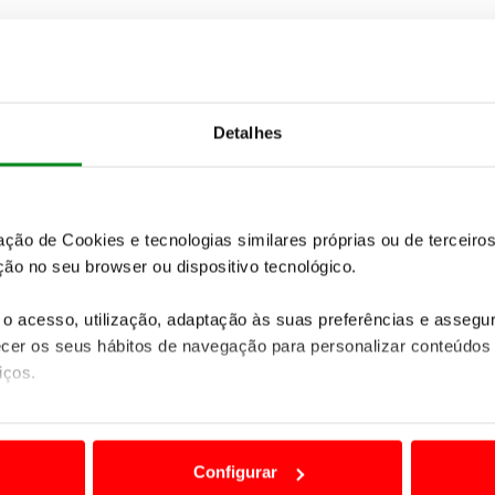
Detalhes
zação de Cookies e tecnologias similares próprias ou de tercei
ão no seu browser ou dispositivo tecnológico.
o acesso, utilização, adaptação às suas preferências e asseg
er os seus hábitos de navegação para personalizar conteúdos
iços.
ão destas tecnologias dependem do seu consentimento, definind
e limitando o acesso a informações durante a navegação no Web
Configurar