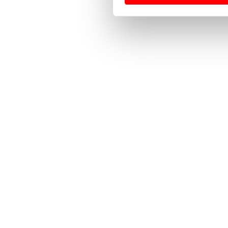
Usamos cookies para melhorar
funcionalidades de redes so
Adicionalmente partilhamos i
e organizações na UE e em p
O ACP garantirá que as tran
consentimento e quando tal s
Realçamos que o bloqueio de 
navegação no Website e nos 
Consulte a política de cookie