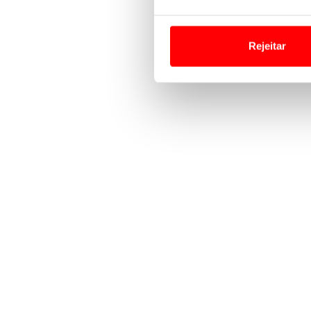
Em alguns casos, a utilizaç
tempo as suas preferências 
Rejeitar
Usamos cookies para melhorar
funcionalidades de redes so
Adicionalmente partilhamos i
e organizações na UE e em p
O ACP garantirá que as tran
consentimento e quando tal s
Realçamos que o bloqueio de 
navegação no Website e nos 
Consulte a política de cookie