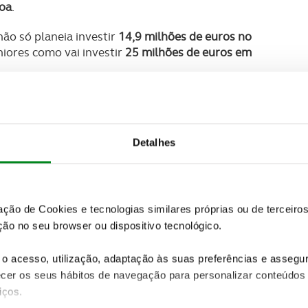
boa
.
não só planeia investir
14,9 milhões de euros no
iores como vai investir
25 milhões de euros em
imentos de 165 milhões de euros entre 2024 e 2027.
 com 87% da frota descarbonizada
.
Lisboa vai apostar no elétrico 15
. Primeiro quer que
Detalhes
até ao Jamor, em Oeiras.
o elétrico 15 de Santa Apolónia até ao Parque das
oreta Correia, será possível “partir também para uma
zação de Cookies e tecnologias similares próprias ou de tercei
 vice-presidente da Câmara de Lisboa afirmou ainda
ão no seu browser ou dispositivo tecnológico.
 que esperamos que em 2024 possam conhecer um
o acesso, utilização, adaptação às suas preferências e asseg
er os seus hábitos de navegação para personalizar conteúdos
iços.