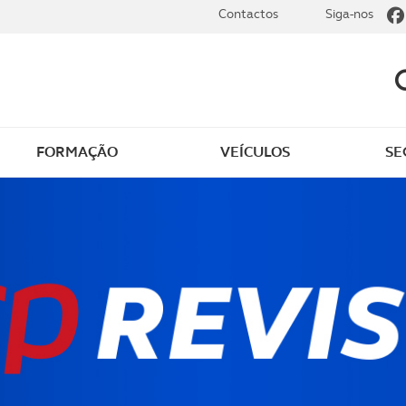
Contactos
Siga-nos
FORMAÇÃO
VEÍCULOS
SE
dade
Clássicos
mentos
Notícias do clube
s
Golfe
sts
Revista ACP Edição
impressa
rto