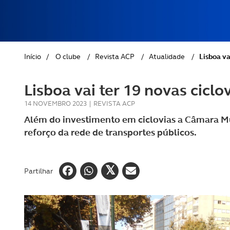
REVISTA ACP
PETS
SOBRE O ACP SEGUROS
CLÁSSICOS
Início
/
O clube
/
Revista ACP
/
Atualidade
/
Lisboa va
GOLFE
Lisboa vai ter 19 novas ciclo
AUTOCARAVANISMO
14 NOVEMBRO 2023
|
REVISTA ACP
Além do investimento em ciclovias a Câmara M
reforço da rede de transportes públicos.
Partilhar