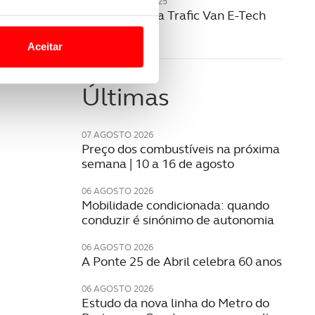
20 NOVEMBRO 2025
Renault revela Trafic Van E-Tech
o nesses termos e a todo o
elétrico
site.
Aceitar
 para lhe proporcionar
site.
Últimas
e e de análise, com parceiros
07 AGOSTO 2026
Preço dos combustíveis na próxima
semana | 10 a 16 de agosto
apenas com o seu
estar.
06 AGOSTO 2026
Mobilidade condicionada: quando
conduzir é sinónimo de autonomia
 na sua experiência de
06 AGOSTO 2026
A Ponte 25 de Abril celebra 60 anos
06 AGOSTO 2026
Estudo da nova linha do Metro do