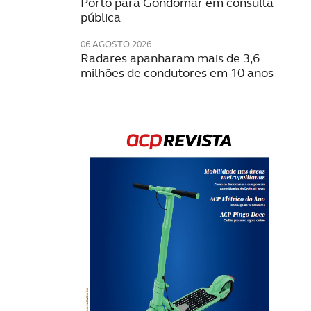
Porto para Gondomar em consulta
pública
06 AGOSTO 2026
Radares apanharam mais de 3,6
milhões de condutores em 10 anos
Rev
202