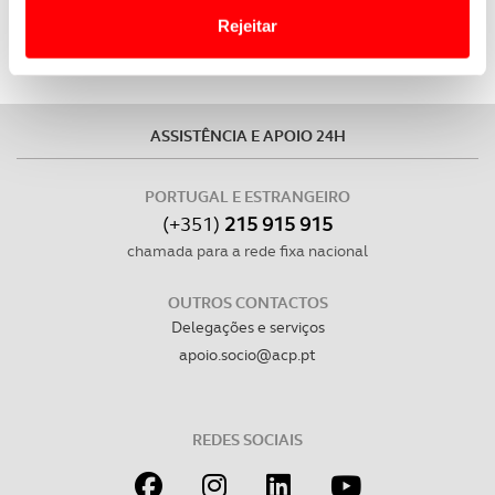
Website.
Rejeitar
Usamos cookies para melhorar a sua experiência digital,
personalizar conteúdos e anúncios, para lhe proporcionar
funcionalidades de redes sociais, bem como para
ASSISTÊNCIA E APOIO 24H
analisar dados de navegação no nosso website.
PORTUGAL E ESTRANGEIRO
Adicionalmente partilhamos informação, relativa à sua
(+351)
215 915 915
utilização do nosso site de publicidade e de análise, com
chamada para a rede fixa nacional
parceiros e organizações na UE e em países terceiros.
OUTROS CONTACTOS
O ACP garantirá que as transferências internacionais de
Delegações e serviços
dados pessoais serão realizadas apenas com o seu
apoio.socio@acp.pt
consentimento e quando tal se afigure estritamente
necessário no contexto dos serviços a prestar.
Realçamos que o bloqueio de certo tipo de Cookies e
REDES SOCIAIS
tecnologias similares pode ter impacto na sua
experiência de navegação no Website e nos serviços