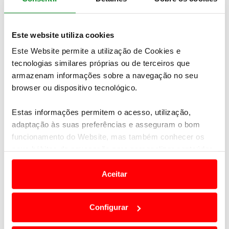
pequenas alterações de software passou a dispor de
mais 8% de autonomia, passando para os 518 km
.
Este website utiliza cookies
“A análise aos dados recolhidos em veículos de
série, em condições reais de circulação, levaram-nos
Este Website permite a utilização de Cookies e
a recalibrar o sistema de regeneração de energia,
tecnologias similares próprias ou de terceiros que
produzindo menos energia quando a bateria está
armazenam informações sobre a navegação no seu
quase cheia e menos quando está quase vazia”,
browser ou dispositivo tecnológico.
afirmam os técnicos da Jaguar.
Como a marca não
consegue proceder a atualizações deste tipo de
Estas informações permitem o acesso, utilização,
software over-the-air, os clientes têm de visitar um
adaptação às suas preferências e asseguram o bom
concessionário oficial
.
funcionamento do Website, mas também conhecer os
seus hábitos de navegação para personalizar conteúdos
No processo, passam igualmente a usufruir de um
e anúncios de modo a promover produtos e/ou serviços.
novo arranjo gráfico no painel de instrumentos, que
Aceitar
irá refrescar a forma como a informação chega ao
Em alguns casos, a utilização destas tecnologias
condutor. Os proprietários vão ser contactados por
dependem do seu consentimento, definindo nesses
email que a nova atualização está disponível para os
Configurar
termos e a todo o tempo as suas preferências e limitando
seus veículos.
o acesso a informações durante a navegação no