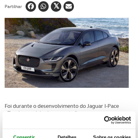
Partilhar
Foi durante o desenvolvimento do Jaguar I-Pace
eTrophy, modelo de competição, que a marca
decidiu
aumentar a autonomia do I-Pace
. O SUV
inglês que foi apresentado em 2018 e anunciava
uma autonomia de 480 km, mas que agora graças a
Consentir
Detalhes
Sobre os cookies