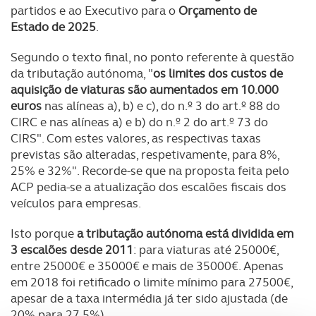
partidos e ao Executivo para o
Orçamento de
Estado de 2025
.
Segundo o texto final, no ponto referente à questão
da tributação autónoma, "
os limites dos custos de
aquisição de viaturas são aumentados em 10.000
euros
nas alíneas a), b) e c), do n.º 3 do art.º 88 do
CIRC e nas alíneas a) e b) do n.º 2 do art.º 73 do
CIRS". Com estes valores, as respectivas taxas
previstas são alteradas, respetivamente, para 8%,
25% e 32%". Recorde-se que na proposta feita pelo
ACP pedia-se a atualização dos escalões fiscais dos
veículos para empresas.
Isto porque
a tributação autónoma está dividida em
3 escalões desde 2011
: para viaturas até 25000€,
entre 25000€ e 35000€ e mais de 35000€. Apenas
em 2018 foi retificado o limite mínimo para 27500€,
apesar de a taxa intermédia já ter sido ajustada (de
20% para 27,5%).