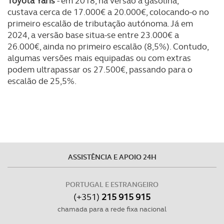
Toyota Yaris
- em 2018, na versão a gasolina,
custava cerca de 17.000€ a 20.000€, colocando-o no
Realçamos que o bloqueio de certo tipo de Cookies e
primeiro escalão de tributação autónoma. Já em
tecnologias similares pode ter impacto na sua
2024, a versão base situa-se entre 23.000€ a
26.000€, ainda no primeiro escalão (8,5%). Contudo,
experiência de navegação no Website e nos serviços
algumas versões mais equipadas ou com extras
disponibilizados.
podem ultrapassar os 27.500€, passando para o
escalão de 25,5%.
Consulte a política de cookies do site.
ASSISTÊNCIA E APOIO 24H
PORTUGAL E ESTRANGEIRO
(+351)
215 915 915
chamada para a rede fixa nacional