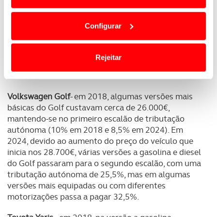
Em alguns casos, a utilização destas tecnologias
Para se perceber melhor, eis alguns exemplos
dependem do seu consentimento, definindo nesses
concretos de passagem do 1º para o 2º escalão:
Configurar
termos e a todo o tempo as suas preferências e limitando
o acesso a informações durante a navegação no
Renault Mégane Sport Tourer 1.3 Tce Zen
- 23540€
Website.
em 2018 e em 2024 o modelo equivalente também
Rejeitar
a gasolina inicia nos 34140€, estando no limiar do
escalão mais alto.
Usamos cookies para melhorar a sua experiência digital,
personalizar conteúdos e anúncios, para lhe proporcionar
Volkswagen Golf
- em 2018, algumas versões mais
funcionalidades de redes sociais, bem como para
básicas do Golf custavam cerca de 26.000€,
analisar dados de navegação no nosso website.
mantendo-se no primeiro escalão de tributação
autónoma (10% em 2018 e 8,5% em 2024). Em
Adicionalmente partilhamos informação, relativa à sua
2024, devido ao aumento do preço do veículo que
utilização do nosso site de publicidade e de análise, com
inicia nos 28.700€, várias versões a gasolina e diesel
parceiros e organizações na UE e em países terceiros.
do Golf passaram para o segundo escalão, com uma
tributação autónoma de 25,5%, mas em algumas
O ACP garantirá que as transferências internacionais de
versões mais equipadas ou com diferentes
dados pessoais serão realizadas apenas com o seu
motorizações passa a pagar 32,5%.
consentimento e quando tal se afigure estritamente
necessário no contexto dos serviços a prestar.