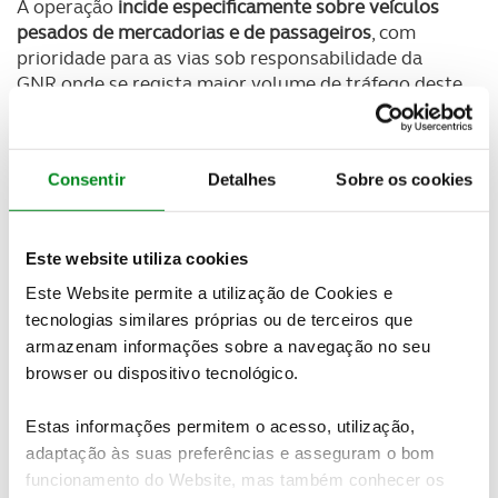
A operação
incide especificamente sobre veículos
pesados de mercadorias e de passageiros
, com
prioridade para as vias sob responsabilidade da
GNR onde se regista maior volume de tráfego deste
tipo de veículos.
O
objetivo central é garantir o cumprimento da
Consentir
Detalhes
Sobre os cookies
legislação europeia e reforçar as condições de
segurança
no transporte de pessoas e mercadorias,
atuando também na deteção de infrações que
possam comprometer a segurança rodoviária.
Este website utiliza cookies
Este Website permite a utilização de Cookies e
tecnologias similares próprias ou de terceiros que
armazenam informações sobre a navegação no seu
Newsletter Revista
browser ou dispositivo tecnológico.
Receba as novidades do mundo automóvel e
do universo ACP.
Estas informações permitem o acesso, utilização,
adaptação às suas preferências e asseguram o bom
SUBSCREVER
funcionamento do Website, mas também conhecer os