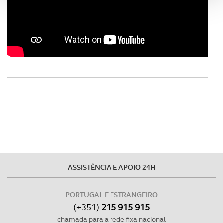
analisar dados de navegação no nosso website.
Adicionalmente partilhamos informação, relativa à sua
utilização do nosso site de publicidade e de análise, com
parceiros e organizações na UE e em países terceiros.
O ACP garantirá que as transferências internacionais de
dados pessoais serão realizadas apenas com o seu
consentimento e quando tal se afigure estritamente
necessário no contexto dos serviços a prestar.
Realçamos que o bloqueio de certo tipo de Cookies e
tecnologias similares pode ter impacto na sua
experiência de navegação no Website e nos serviços
ASSISTÊNCIA E APOIO 24H
disponibilizados.
PORTUGAL E ESTRANGEIRO
Consulte a política de cookies do site.
(+351)
215 915 915
chamada para a rede fixa nacional