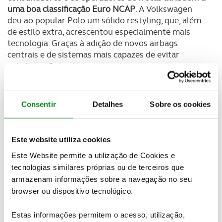
uma boa classificação Euro NCAP
. A Volkswagen
deu ao popular Polo um sólido restyling, que, além
de estilo extra, acrescentou especialmente mais
tecnologia. Graças à adição de novos airbags
centrais e de sistemas mais capazes de evitar
colisões, o Polo abriu o caminho para uma
classificação de cinco estrelas em 2022.
O Lexus NX, disponível como normal e híbrido plug-
Consentir
Detalhes
Sobre os cookies
in, partilha a mesma plataforma que o RAV4 da sua
empresa-mãe Toyota. Enquanto o carro teve um
bom desempenho nos testes e pontuou o suficiente
Este website utiliza cookies
para se qualificar para 5 estrelas, os engenheiros da
Lexus não forneceram toda a informação técnica
Este Website permite a utilização de Cookies e
normalmente partilhada com a Euro NCAP,
tecnologias similares próprias ou de terceiros que
deixando uma impressão descuidada que é atípica
armazenam informações sobre a navegação no seu
para uma marca Toyota.
browser ou dispositivo tecnológico.
Liderando a ofensiva automóvel eléctrica da
Estas informações permitem o acesso, utilização,