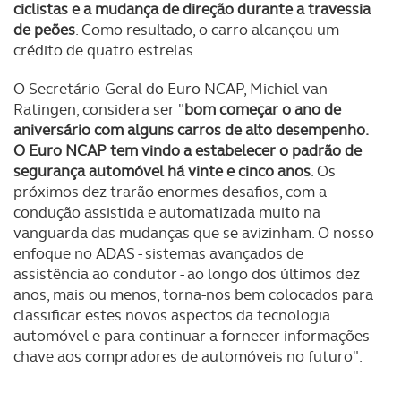
ciclistas e a mudança de direção durante a travessia
de peões
. Como resultado, o carro alcançou um
O ACP garantirá que as transferências internacionais de
crédito de quatro estrelas.
dados pessoais serão realizadas apenas com o seu
consentimento e quando tal se afigure estritamente
O Secretário-Geral do Euro NCAP, Michiel van
necessário no contexto dos serviços a prestar.
Ratingen, considera ser "
bom começar o ano de
aniversário com alguns carros de alto desempenho.
Realçamos que o bloqueio de certo tipo de Cookies e
O Euro NCAP tem vindo a estabelecer o padrão de
tecnologias similares pode ter impacto na sua
segurança automóvel há vinte e cinco anos
. Os
experiência de navegação no Website e nos serviços
próximos dez trarão enormes desafios, com a
disponibilizados.
condução assistida e automatizada muito na
vanguarda das mudanças que se avizinham. O nosso
enfoque no ADAS - sistemas avançados de
Consulte a política de cookies do site.
assistência ao condutor - ao longo dos últimos dez
anos, mais ou menos, torna-nos bem colocados para
classificar estes novos aspectos da tecnologia
automóvel e para continuar a fornecer informações
chave aos compradores de automóveis no futuro".