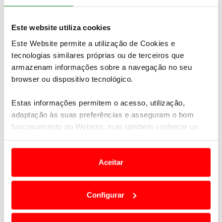
na próxima semana | 10 a
16 de agosto
Este website utiliza cookies
Este Website permite a utilização de Cookies e
06 AGOSTO 2026
tecnologias similares próprias ou de terceiros que
armazenam informações sobre a navegação no seu
Mobilidade condicionada:
browser ou dispositivo tecnológico.
quando conduzir é
Estas informações permitem o acesso, utilização,
sinónimo de autonomia
adaptação às suas preferências e asseguram o bom
funcionamento do Website, mas também conhecer os
seus hábitos de navegação para personalizar conteúdos
06 AGOSTO 2026
e anúncios de modo a promover produtos e/ou serviços.
Aceitar
A Ponte 25 de Abril
Em alguns casos, a utilização destas tecnologias
celebra 60 anos
dependem do seu consentimento, definindo nesses
Configurar
termos e a todo o tempo as suas preferências e limitando
o acesso a informações durante a navegação no
06 AGOSTO 2026
Website.