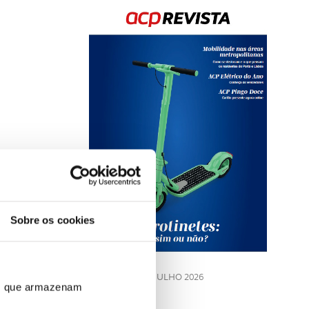
Rev
202
Sobre os cookies
LE
JULHO 2026
ros que armazenam