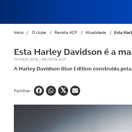
REVISTA ACP
PETS
SOBRE O ACP SEGUROS
CLÁSSICOS
Início
/
O clube
/
Revista ACP
/
Atualidade
/
Esta Har
GOLFE
Esta Harley Davidson é a m
AUTOCARAVANISMO
15 MAIO 2018
|
REVISTA ACP
A Harley Davidson Blue Edition construída pela
Partilhar