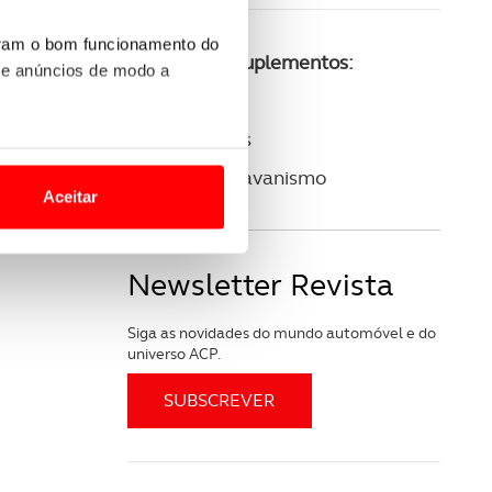
uram o bom funcionamento do
Consulte os suplementos:
 e anúncios de modo a
ACP Golfe
ACP Clássicos
o nesses termos e a todo o
ACP Autocaravanismo
site.
Aceitar
 para lhe proporcionar
site.
Newsletter Revista
e e de análise, com parceiros
Siga as novidades do mundo automóvel e do
universo ACP.
apenas com o seu
estar.
 na sua experiência de