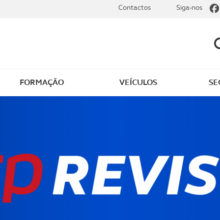
Contactos
Siga-nos
FORMAÇÃO
VEÍCULOS
SE
dade
Clássicos
mentos
Notícias do clube
s
Golfe
sts
Revista ACP Edição
impressa
rto