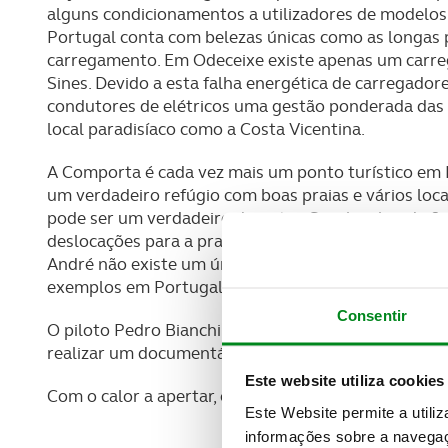
alguns condicionamentos a utilizadores de modelos e
Portugal conta com belezas únicas como as longas
carregamento. Em Odeceixe existe apenas um carreg
Sines. Devido a esta falha energética de carregadore
condutores de elétricos uma gestão ponderada das
local paradisíaco como a Costa Vicentina.
A Comporta é cada vez mais um ponto turístico em P
um verdadeiro refúgio com boas praias e vários locai
pode ser um verdadeiro desastre. Se o local onde fi
deslocações para a praia terão de ser calculadas com
André não existe um único posto de carregamento, 
exemplos em Portugal onde muito sol não chega par
Consentir
O piloto Pedro Bianchi Prata fala sobre o Rally Dak
realizar um documentário sobre a corrida.
Este website utiliza cookies
Com o calor a apertar, o Amphicar pode ser a solução
Este Website permite a utili
informações sobre a navegaç