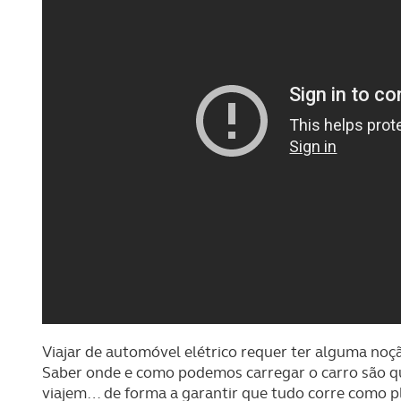
Viajar de automóvel elétrico requer ter alguma noçã
Saber onde e como podemos carregar o carro são q
viajem… de forma a garantir que tudo corre como pl