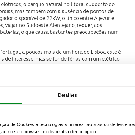
létricos, o parque natural no litoral sudoeste de
 praias, mas também com a ausência de pontos de
ador disponível de 22kW, o único entre Aljezur e
s, viajar no Sudoeste Alentejano, requer, aos
 baterias, o que causa bastantes preocupações num
ortugal, a poucos mais de um hora de Lisboa este é
s de interesse, mas se for de férias com um elétrico
car a dormir não tiver carregador, todas as pequenas
 rigor visto que entre Tróia e Vila Nova de Santo
uma extensão superior a 60km. Este é outro dos
a carregar baterias.
Detalhes
ar e as experiências marcantes que o levaram a
 ideal para refrescar.
zação de Cookies e tecnologias similares próprias ou de tercei
ão no seu browser ou dispositivo tecnológico.