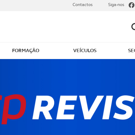
Contactos
Siga-nos
FORMAÇÃO
VEÍCULOS
SE
dade
Clássicos
mentos
Notícias do clube
s
Golfe
sts
Revista ACP Edição
impressa
rto