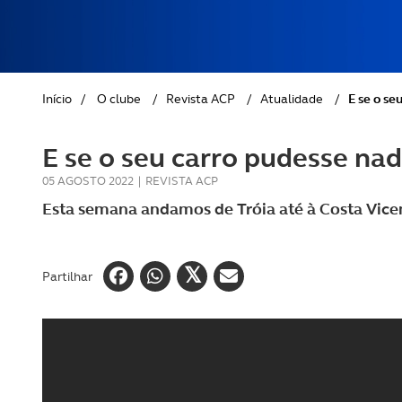
REVISTA ACP
PETS
SOBRE O ACP SEGUROS
CLÁSSICOS
Início
/
O clube
/
Revista ACP
/
Atualidade
/
E se o se
GOLFE
E se o seu carro pudesse na
AUTOCARAVANISMO
05 AGOSTO 2022
|
REVISTA ACP
Esta semana andamos de Tróia até à Costa Vicen
Partilhar