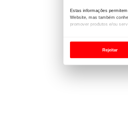
Estas informações permitem 
Website, mas também conhec
promover produtos e/ou serv
Em alguns casos, a utilizaç
tempo as suas preferências 
Rejeitar
Usamos cookies para melhorar
funcionalidades de redes so
Adicionalmente partilhamos i
e organizações na UE e em p
O ACP garantirá que as tran
consentimento e quando tal s
Realçamos que o bloqueio de 
navegação no Website e nos 