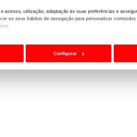
o acesso, utilização, adaptação às suas preferências e asseg
er os seus hábitos de navegação para personalizar conteúdos
iços.
ão destas tecnologias dependem do seu consentimento, definind
e limitando o acesso a informações durante a navegação no Web
Configurar
 a sua experiência digital, personalizar conteúdos e anúncios,
ciais, bem como para analisar dados de navegação no nosso web
nformação, relativa à sua utilização do nosso site de publicidad
aíses terceiros.
sferências internacionais de dados pessoais serão realizadas 
e afigure estritamente necessário no contexto dos serviços a pr
certo tipo de Cookies e tecnologias similares pode ter impacto
serviços disponibilizados.