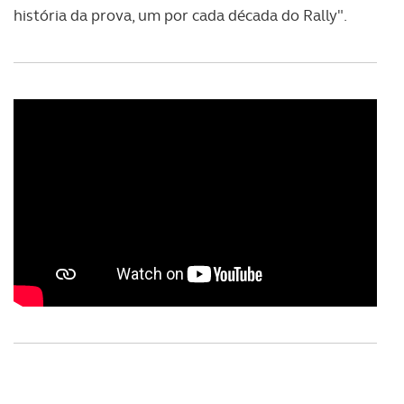
história da prova, um por cada década do Rally".
O ACP garantirá que as transferências internacionais de
dados pessoais serão realizadas apenas com o seu
consentimento e quando tal se afigure estritamente
necessário no contexto dos serviços a prestar.
Realçamos que o bloqueio de certo tipo de Cookies e
tecnologias similares pode ter impacto na sua
experiência de navegação no Website e nos serviços
disponibilizados.
Consulte a política de cookies do site.