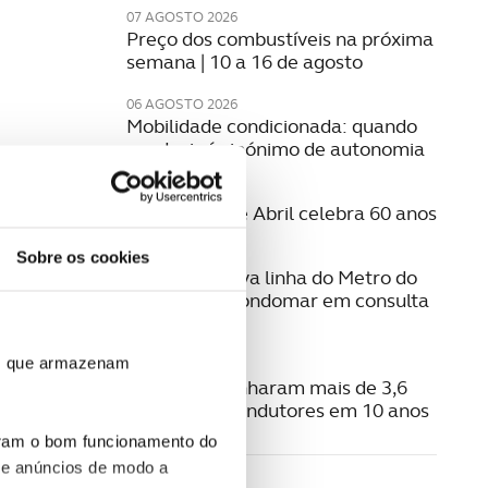
07 AGOSTO 2026
Preço dos combustíveis na próxima
semana | 10 a 16 de agosto
06 AGOSTO 2026
Mobilidade condicionada: quando
conduzir é sinónimo de autonomia
06 AGOSTO 2026
A Ponte 25 de Abril celebra 60 anos
06 AGOSTO 2026
Sobre os cookies
Estudo da nova linha do Metro do
Porto para Gondomar em consulta
pública
ros que armazenam
06 AGOSTO 2026
Radares apanharam mais de 3,6
milhões de condutores em 10 anos
uram o bom funcionamento do
 e anúncios de modo a