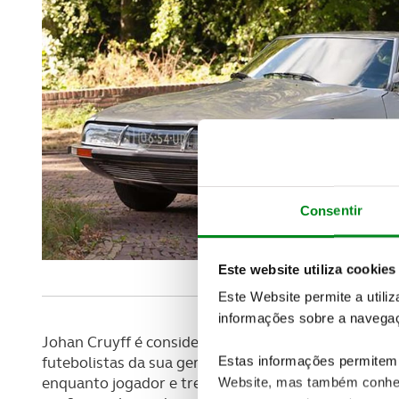
Consentir
Este website utiliza cookies
Este Website permite a utili
informações sobre a navegaç
Johan Cruyff é considerado por muitos especialis
futebolistas da sua geração. O holandês, que repre
Estas informações permitem 
enquanto jogador e treinador, tem agora, em sua h
Website, mas também conhec