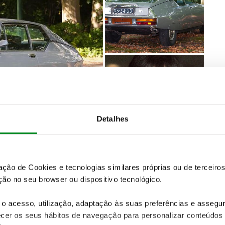
Detalhes
zação de Cookies e tecnologias similares próprias ou de tercei
ão no seu browser ou dispositivo tecnológico.
tas do mundo do desporto como um dos melhores
sentou clubes como o Ajax e o FC Barcelona,
o acesso, utilização, adaptação às suas preferências e asseg
omenagem, um leilão comemorativo da sua carreira
er os seus hábitos de navegação para personalizar conteúdos