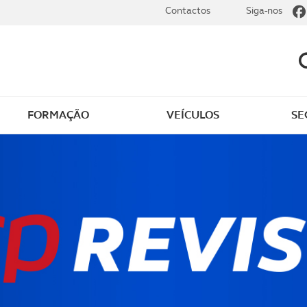
Contactos
Siga-nos
FORMAÇÃO
VEÍCULOS
SE
dade
Clássicos
mentos
Notícias do clube
s
Golfe
sts
Revista ACP Edição
impressa
rto