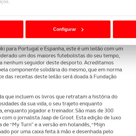
tawiki (www.catawiki.pt), plataforma de leilões na
iços.
ão destas tecnologias dependem do seu consentimento, definind
afia – “Johan Cruyff – My Turn”. Todos os exemplares
e limitando o acesso a informações durante a navegação no Web
 1, 9, 14, 47 e 68 participarão do sorteio do
Configurar
Cruyff.
 a sua experiência digital, personalizar conteúdos e anúncios,
ciais, bem como para analisar dados de navegação no nosso web
ki para Portugal e Espanha, este é um leilão com um
siderado um dos maiores futebolistas do seu tempo,
nformação, relativa à sua utilização do nosso site de publicidad
e a nenhum seguidor deste desporto. Acreditamos
aíses terceiros.
 pela componente solidária do mesmo, que em norma
te das receitas deste leilão será doada à Fundação
sferências internacionais de dados pessoais serão realizadas 
e afigure estritamente necessário no contexto dos serviços a pr
da que incluem os livros que retratam a história do
osidades da sua vida, o seu trajeto enquanto
certo tipo de Cookies e tecnologias similares pode ter impacto
a, enquanto jogador e treinador. São mais de 300
serviços disponibilizados.
 com o jornalista Jaap de Groot. Esta edição de luxo
da de “My Turn” e a versão em holandês, “Miijn
s do site.
hado por uma caixa feita à mão e desenhada pelo