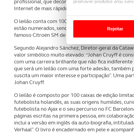
profissional, que decorre até 22 de novembro, na Ca
promover produtos e/ou serv
Internet de mais rápido crescimento.
Em alguns casos, a utilizaç
O leilão conta com 100 exemplares da sua autobiogr
tempo as suas preferências 
estão numerados, sendo que os livros com os números
Rejeitar
famoso Citroën SM de 1972 que pertenceu a Johan 
Usamos cookies para melhorar
funcionalidades de redes so
Segundo Alejandro Sánchez, Diretor-geral da Catawi
valor simbólico muito elevado: “Johan Cruyff é con
Adicionalmente partilhamos i
com uma carreira brilhante que não fica indiferent
e organizações na UE e em p
que será um leilão com uma forte adesão, também
suscita um maior interesse e participação”. Uma par
O ACP garantirá que as tran
Johan Cruyff.
consentimento e quando tal s
O leilão é composto por 100 caixas de edição limita
futebolista holandês, as suas origens humildes, curi
Realçamos que o bloqueio de 
futebolista no Ajax e o seu percurso no FC Barcelon
navegação no Website e nos 
páginas escritas na primeira pessoa, em colaboração
inclui a versão em inglês da auto-biografia, intitula
Consulte a política de cookie
Verhaal”. O livro é encadernado em pele e acompan