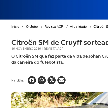
REVISTA ACP
PETS
SOBRE O ACP SEGUROS
CLÁSSICOS
Início
/
O clube
/
Revista ACP
/
Atualidade
/
Citroën S
GOLFE
Citroën SM de Cruyff sortea
AUTOCARAVANISMO
16 NOVEMBRO 2016
|
REVISTA ACP
O Citroën SM que fez parte da vida de Johan Cru
da carreira do futebolista.
Partilhar