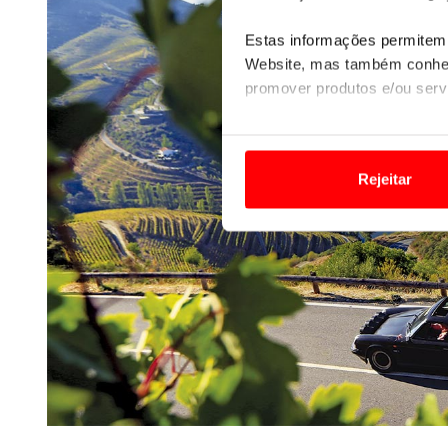
Estas informações permitem 
Website, mas também conhec
promover produtos e/ou serv
Em alguns casos, a utilizaç
tempo as suas preferências 
Rejeitar
Usamos cookies para melhorar
funcionalidades de redes so
Adicionalmente partilhamos i
e organizações na UE e em p
O ACP garantirá que as tran
consentimento e quando tal s
Realçamos que o bloqueio de 