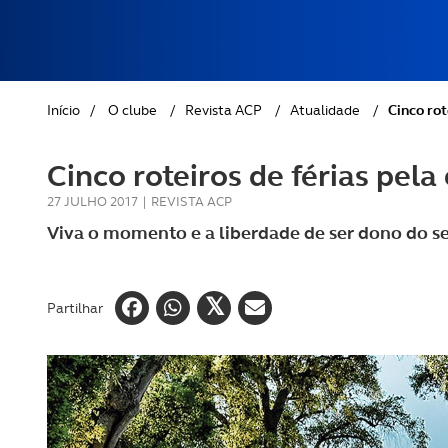
REVISTA ACP
PETS
SOBRE O ACP SEGUROS
CLÁSSICOS
Início
/
O clube
/
Revista ACP
/
Atualidade
/
Cinco rot
GOLFE
Cinco roteiros de férias pela
AUTOCARAVANISMO
27 JULHO 2017
|
REVISTA ACP
Viva o momento e a liberdade de ser dono do 
Partilhar