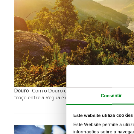
Douro
- Com o Douro como parceiro, esta viagem te
Consentir
troço entre a Régua e o Pinhão.
Saiba mais
.
Este website utiliza cookies
Este Website permite a utili
informações sobre a navegaç