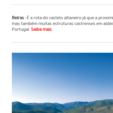
navegação no Website e nos 
Consulte a política de cookie
Beiras
- É a rota do castelo altaneiro já que a prox
mas também muitas estruturas castrenses em aldeias
Portugal.
Saiba mais
.