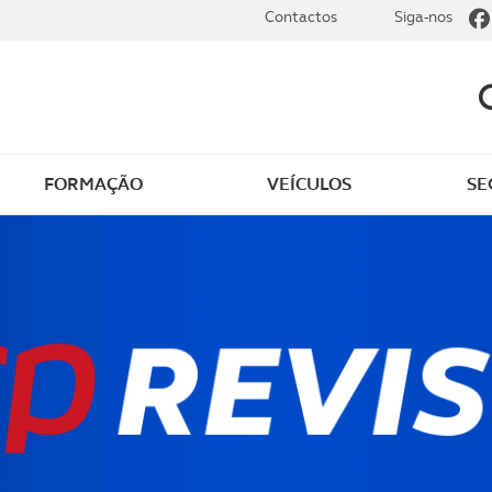
Contactos
Siga-nos
FORMAÇÃO
VEÍCULOS
SE
dade elétrica
O que saber sobre carr
zir em segurança
O que saber sobre mot
os seus
cimentos