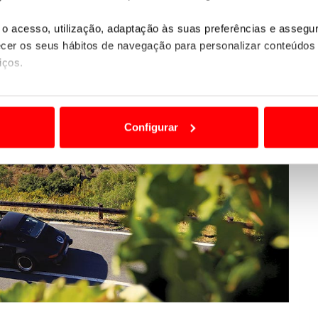
o acesso, utilização, adaptação às suas preferências e asseg
er os seus hábitos de navegação para personalizar conteúdos
iços.
ão destas tecnologias dependem do seu consentimento, definind
e limitando o acesso a informações durante a navegação no Web
Configurar
 a sua experiência digital, personalizar conteúdos e anúncios,
ciais, bem como para analisar dados de navegação no nosso web
nformação, relativa à sua utilização do nosso site de publicidad
aíses terceiros.
sferências internacionais de dados pessoais serão realizadas 
e afigure estritamente necessário no contexto dos serviços a pr
certo tipo de Cookies e tecnologias similares pode ter impacto