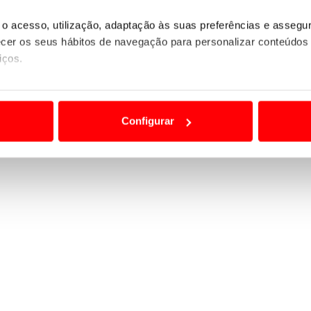
o acesso, utilização, adaptação às suas preferências e asseg
er os seus hábitos de navegação para personalizar conteúdos
iços.
ão destas tecnologias dependem do seu consentimento, definind
e limitando o acesso a informações durante a navegação no Web
Configurar
 a sua experiência digital, personalizar conteúdos e anúncios,
ciais, bem como para analisar dados de navegação no nosso web
nformação, relativa à sua utilização do nosso site de publicidad
aíses terceiros.
sferências internacionais de dados pessoais serão realizadas 
e afigure estritamente necessário no contexto dos serviços a pr
certo tipo de Cookies e tecnologias similares pode ter impacto
serviços disponibilizados.