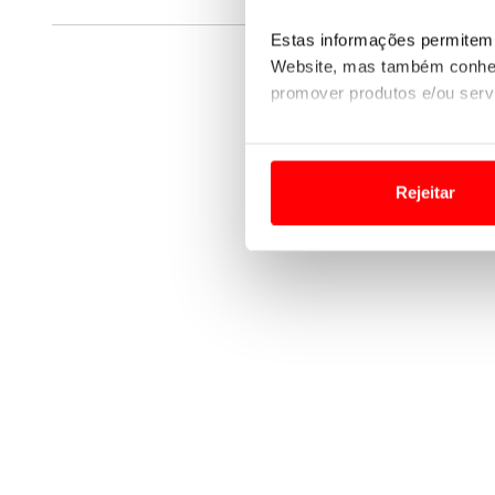
Estas informações permitem 
Website, mas também conhec
promover produtos e/ou serv
Em alguns casos, a utilizaç
tempo as suas preferências 
Rejeitar
Usamos cookies para melhorar
funcionalidades de redes so
Adicionalmente partilhamos i
e organizações na UE e em p
O ACP garantirá que as tran
consentimento e quando tal s
Realçamos que o bloqueio de 
navegação no Website e nos 