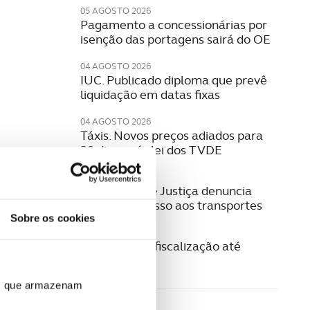
05 AGOSTO 2026
Pagamento a concessionárias por
isenção das portagens sairá do OE
04 AGOSTO 2026
IUC. Publicado diploma que prevê
liquidação em datas fixas
04 AGOSTO 2026
Táxis. Novos preços adiados para
30 dias após lei dos TVDE
04 AGOSTO 2026
Provedoria de Justiça denuncia
falhas no acesso aos transportes
Sobre os cookies
04 AGOSTO 2026
GNR reforça fiscalização até
domingo
ros que armazenam