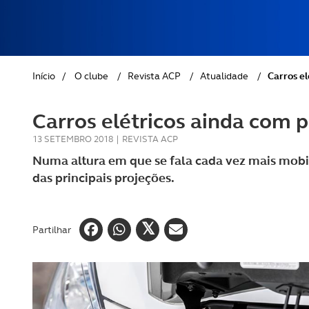
REVISTA ACP
PETS
SOBRE O ACP SEGUROS
CLÁSSICOS
Início
/
O clube
/
Revista ACP
/
Atualidade
/
Carros e
GOLFE
Carros elétricos ainda com 
AUTOCARAVANISMO
13 SETEMBRO 2018
|
REVISTA ACP
Numa altura em que se fala cada vez mais mobil
das principais projeções.
Partilhar