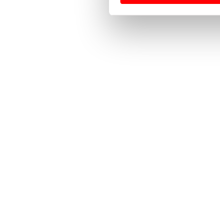
Usamos cookies para melhorar
funcionalidades de redes so
Adicionalmente partilhamos i
e organizações na UE e em p
O ACP garantirá que as tran
consentimento e quando tal s
Realçamos que o bloqueio de 
navegação no Website e nos 
Consulte a política de cookie