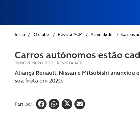
REVISTA ACP
PETS
SOBRE O ACP SEGUROS
CLÁSSICOS
Início
/
O clube
/
Revista ACP
/
Atualidade
/
Carros a
GOLFE
Carros autónomos estão cad
AUTOCARAVANISMO
09 NOVEMBRO 2017
|
REVISTA ACP
Aliança Renault, Nissan e Mitsubishi anunciou 
sua frota em 2020.
Partilhar