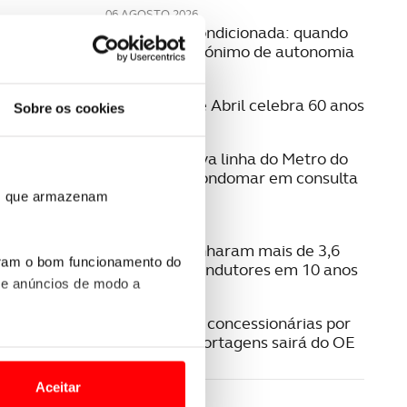
06 AGOSTO 2026
Mobilidade condicionada: quando
conduzir é sinónimo de autonomia
06 AGOSTO 2026
A Ponte 25 de Abril celebra 60 anos
Sobre os cookies
06 AGOSTO 2026
Estudo da nova linha do Metro do
Porto para Gondomar em consulta
pública
ros que armazenam
06 AGOSTO 2026
Radares apanharam mais de 3,6
uram o bom funcionamento do
milhões de condutores em 10 anos
 e anúncios de modo a
05 AGOSTO 2026
Pagamento a concessionárias por
isenção das portagens sairá do OE
o nesses termos e a todo o
site.
Aceitar