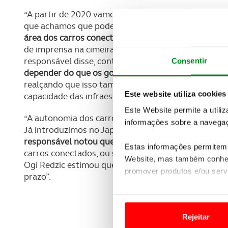
“A partir de 2020 vamos chegar às cidades, mas tem
que achamos que podemos operar veículos sem int
área dos carros conectados e da mobilidade da Renau
de imprensa na cimeira de tecnologia e empreende
responsável disse, contudo, que “
ninguém consegue 
Consentir
depender do que os governos permitirem. Temos de 
realçando que isso também vai mudar consoante os p
Este website utiliza cookies
capacidade das infraestruturas, como as vias, assina
Este Website permite a utili
“A autonomia dos carros não é algo que seja preto 
informações sobre a navegaç
Já introduzimos no Japão em 2016 e, em 2018, vamos
responsável notou que estes são “carros comuns, n
Estas informações permitem 
carros conectados, ou seja, aqueles que estão equi
Website, mas também conhec
Ogi Redzic estimou que 90% dos veículos da empres
promover produtos e/ou serv
prazo”.
Em alguns casos, a utilizaç
tempo as suas preferências 
Rejeitar