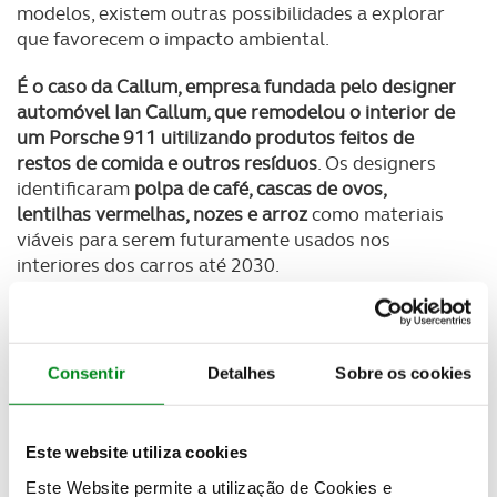
modelos, existem outras possibilidades a explorar
que favorecem o impacto ambiental.
É o caso da Callum, empresa fundada pelo designer
automóvel Ian Callum, que remodelou o interior de
um Porsche 911 uitilizando produtos feitos de
restos de comida e outros resíduos
. Os designers
identificaram
polpa de café, cascas de ovos,
lentilhas vermelhas, nozes e arroz
como materiais
viáveis para serem futuramente usados nos
interiores dos carros até 2030.
As cascas de ovos foram misturadas com resina
para criar um material opaco liso que poderia servir
como substituto do plástico
, disse a empresa. Esse
Consentir
Detalhes
Sobre os cookies
material pode ter acabamento brilhante ou opaco e
foi aplicado no acabamento em torno dos
interruptores das janelas. Cascas de nozes também
Este website utiliza cookies
podem ser adicionadas, aumentando o conteúdo
Este Website permite a utilização de Cookies e
reciclado total do material de 78% para 84%.