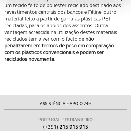
um tecido feito de poliéster reciclado destinado aos
analisar dados de navegação no nosso website.
revestimentos centrais dos bancos e Féline, outro
material feito a partir de garrafas plásticas PET
Adicionalmente partilhamos informação, relativa à sua
recicladas, para os apoios dos assentos. Outra
utilização do nosso site de publicidade e de análise, com
vantagem acrescida na utilização destes materiais
parceiros e organizações na UE e em países terceiros.
reciclados tem a ver com o facto de
não
penalizarem em termos de peso em comparação
O ACP garantirá que as transferências internacionais de
com os plásticos convencionais e podem ser
dados pessoais serão realizadas apenas com o seu
reciclados novamente.
consentimento e quando tal se afigure estritamente
necessário no contexto dos serviços a prestar.
Realçamos que o bloqueio de certo tipo de Cookies e
tecnologias similares pode ter impacto na sua
experiência de navegação no Website e nos serviços
ASSISTÊNCIA E APOIO 24H
disponibilizados.
Consulte a política de cookies do site.
PORTUGAL E ESTRANGEIRO
(+351)
215 915 915