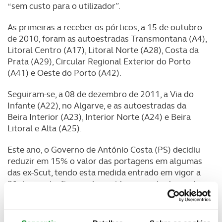
“sem custo para o utilizador”.
As primeiras a receber os pórticos, a 15 de outubro
de 2010, foram as autoestradas Transmontana (A4),
Litoral Centro (A17), Litoral Norte (A28), Costa da
Prata (A29), Circular Regional Exterior do Porto
(A41) e Oeste do Porto (A42).
Seguiram-se, a 08 de dezembro de 2011, a Via do
Infante (A22), no Algarve, e as autoestradas da
Beira Interior (A23), Interior Norte (A24) e Beira
Litoral e Alta (A25).
Este ano, o Governo de António Costa (PS) decidiu
reduzir em 15% o valor das portagens em algumas
das ex-Scut, tendo esta medida entrado em vigor a
01 de agosto. Foram abrangidas por este desconto
a A22, a A23 e a A24 e a A4 entre Amarante e
Quintanilha (Bragança), ficando de fora o troço
daquela via entre Matosinhos e Amarante.