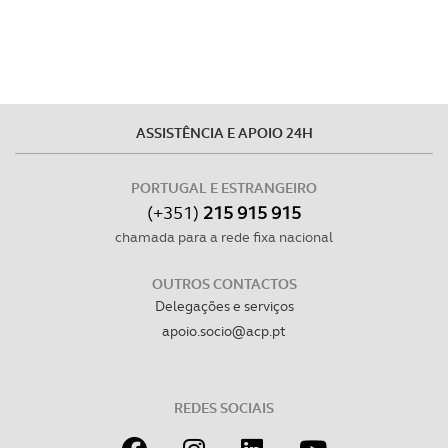
experiência de navegação no Website e nos serviços
disponibilizados.
Consulte a política de cookies do site.
ASSISTÊNCIA E APOIO 24H
PORTUGAL E ESTRANGEIRO
(+351)
215 915 915
chamada para a rede fixa nacional
OUTROS CONTACTOS
Delegações e serviços
apoio.socio@acp.pt
REDES SOCIAIS