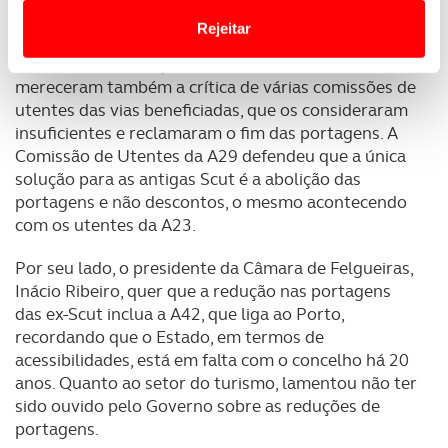
contra a “discriminação” de que dizem ser alvo por
Website.
Rejeitar
as vias que servem aquelas regiões terem ficado
excluídas das reduções. Os descontos de 15%
Usamos cookies para melhorar a sua experiência digital,
mereceram também a crítica de várias comissões de
personalizar conteúdos e anúncios, para lhe proporcionar
utentes das vias beneficiadas, que os consideraram
funcionalidades de redes sociais, bem como para
insuficientes e reclamaram o fim das portagens. A
analisar dados de navegação no nosso website.
Comissão de Utentes da A29 defendeu que a única
solução para as antigas Scut é a abolição das
Adicionalmente partilhamos informação, relativa à sua
portagens e não descontos, o mesmo acontecendo
utilização do nosso site de publicidade e de análise, com
com os utentes da A23.
parceiros e organizações na UE e em países terceiros.
Por seu lado, o presidente da Câmara de Felgueiras,
O ACP garantirá que as transferências internacionais de
Inácio Ribeiro, quer que a redução nas portagens
dados pessoais serão realizadas apenas com o seu
das ex-Scut inclua a A42, que liga ao Porto,
consentimento e quando tal se afigure estritamente
recordando que o Estado, em termos de
necessário no contexto dos serviços a prestar.
acessibilidades, está em falta com o concelho há 20
anos. Quanto ao setor do turismo, lamentou não ter
Realçamos que o bloqueio de certo tipo de Cookies e
sido ouvido pelo Governo sobre as reduções de
tecnologias similares pode ter impacto na sua
portagens.