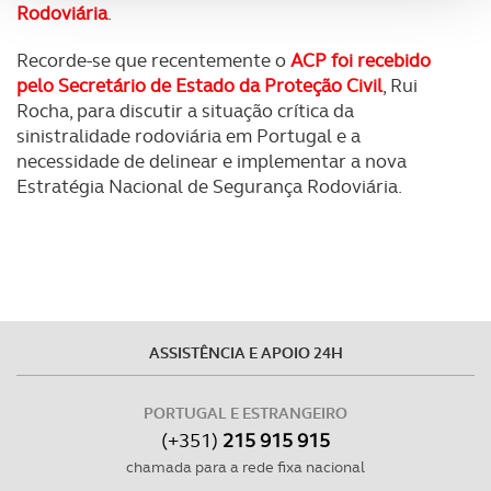
analisar dados de navegação no nosso website.
Rodoviária
.
Recorde-se que recentemente o
ACP foi recebido
Adicionalmente partilhamos informação, relativa à sua
pelo Secretário de Estado da Proteção Civil
, Rui
utilização do nosso site de publicidade e de análise, com
Rocha, para discutir a situação crítica da
parceiros e organizações na UE e em países terceiros.
sinistralidade rodoviária em Portugal e a
necessidade de delinear e implementar a nova
O ACP garantirá que as transferências internacionais de
Estratégia Nacional de Segurança Rodoviária.
dados pessoais serão realizadas apenas com o seu
consentimento e quando tal se afigure estritamente
necessário no contexto dos serviços a prestar.
Realçamos que o bloqueio de certo tipo de Cookies e
tecnologias similares pode ter impacto na sua
experiência de navegação no Website e nos serviços
ASSISTÊNCIA E APOIO 24H
disponibilizados.
PORTUGAL E ESTRANGEIRO
Consulte a política de cookies do site.
(+351)
215 915 915
chamada para a rede fixa nacional