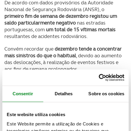
De acordo com dados provisórios da Autoridade
Nacional de Segurança Rodoviária (ANSR), o
primeiro fim de semana de dezembro registou um
saldo particularmente negativo
nas estradas
portuguesas, com
um total de 15 vítimas mortais
resultantes de acidentes rodoviários.
Convém recordar que
dezembro tende a concentrar
mais sinistros do que o habitual
, devido ao aumento
das deslocações, à realização de eventos festivos e
aos fins de semana prolongados.
Consentir
Detalhes
Sobre os cookies
Newsletter Revista
Receba as novidades do mundo automóvel e
do universo ACP.
Este website utiliza cookies
SUBSCREVER
Este Website permite a utilização de Cookies e
tecnologias similares próprias ou de terceiros que