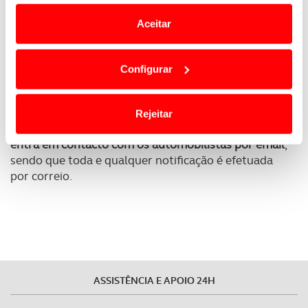
e anúncios de modo a promover produtos e/ou serviços.
Aceitar
No corpo do email, ao qual a Revista ACP teve
Em alguns casos, a utilização destas tecnologias
acesso,
há alguns detalhes que denunciam
dependem do seu consentimento, definindo nesses
imediatamente que este não é proveniente da
Configurar
termos e a todo o tempo as suas preferências e limitando
ANSR
. O uso de termos como “registrada” em vez
o acesso a informações durante a navegação no
de “registada” são um dos sinais de alerta.
Website.
Rejeitar
Mais importante ainda, recorde-se que a
ANSR não
Usamos cookies para melhorar a sua experiência digital,
entra em contacto com os automobilistas por email
,
personalizar conteúdos e anúncios, para lhe proporcionar
sendo que toda e qualquer notificação é efetuada
funcionalidades de redes sociais, bem como para
por correio.
analisar dados de navegação no nosso website.
Adicionalmente partilhamos informação, relativa à sua
utilização do nosso site de publicidade e de análise, com
parceiros e organizações na UE e em países terceiros.
ASSISTÊNCIA E APOIO 24H
O ACP garantirá que as transferências internacionais de
dados pessoais serão realizadas apenas com o seu