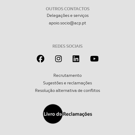
necessário no contexto dos serviços a prestar.
OUTROS CONTACTOS
Realçamos que o bloqueio de certo tipo de Cookies e
Delegações e serviços
tecnologias similares pode ter impacto na sua
apoio.socio@acp.pt
experiência de navegação no Website e nos serviços
disponibilizados.
REDES SOCIAIS
Consulte a política de cookies do site.
Recrutamento
Sugestões e reclamações
Resolução alternativa de conflitos