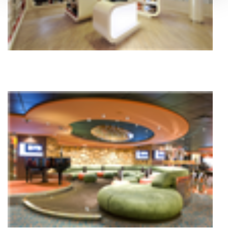
analisar dados de navegação no nosso website.
Adicionalmente partilhamos informação, relativa à sua
utilização do nosso site de publicidade e de análise, com
parceiros e organizações na UE e em países terceiros.
O ACP garantirá que as transferências internacionais de
dados pessoais serão realizadas apenas com o seu
consentimento e quando tal se afigure estritamente
necessário no contexto dos serviços a prestar.
Realçamos que o bloqueio de certo tipo de Cookies e
tecnologias similares pode ter impacto na sua
experiência de navegação no Website e nos serviços
disponibilizados.
Consulte a política de cookies do site.