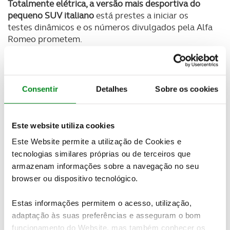
Totalmente elétrica, a versão mais desportiva do
pequeno SUV italiano
está prestes a iniciar os
testes dinâmicos e os números divulgados pela Alfa
Romeo prometem.
Equipado com um
novo motor 100% elétrico, o
Junior Veloce apresenta-se com 280 cv (207 kW) e
345 Nm
de binário, números em linha com os
Consentir
Detalhes
Sobre os cookies
apresentados pelos modelos Giulia, Stelvio e Tonale
Veloce.
Este website utiliza cookies
Este Website permite a utilização de Cookies e
Newsletter Revista
tecnologias similares próprias ou de terceiros que
Receba as novidades do mundo automóvel e
armazenam informações sobre a navegação no seu
do universo ACP.
browser ou dispositivo tecnológico.
Estas informações permitem o acesso, utilização,
SUBSCREVER
adaptação às suas preferências e asseguram o bom
funcionamento do Website, mas também conhecer os