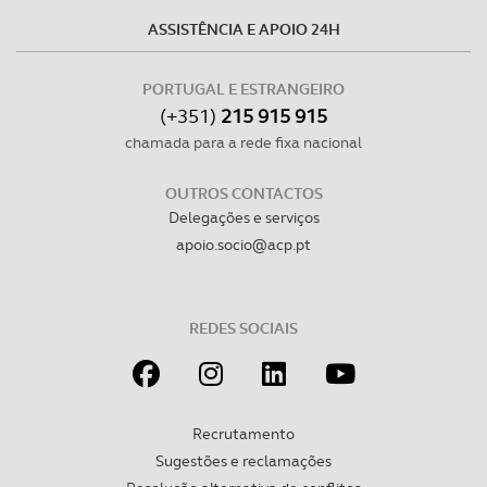
O ACP garantirá que as transferências internacionais de
ASSISTÊNCIA E APOIO 24H
dados pessoais serão realizadas apenas com o seu
consentimento e quando tal se afigure estritamente
necessário no contexto dos serviços a prestar.
PORTUGAL E ESTRANGEIRO
(+351)
215 915 915
Realçamos que o bloqueio de certo tipo de Cookies e
chamada para a rede fixa nacional
tecnologias similares pode ter impacto na sua
experiência de navegação no Website e nos serviços
OUTROS CONTACTOS
disponibilizados.
Delegações e serviços
apoio.socio@acp.pt
Consulte a política de cookies do site.
REDES SOCIAIS
Recrutamento
Sugestões e reclamações